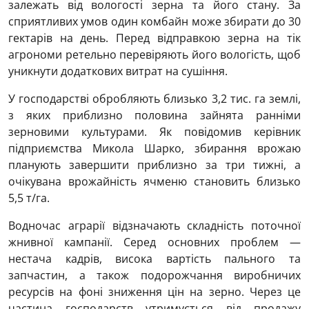
залежать від вологості зерна та його стану. За
сприятливих умов один комбайн може збирати до 30
гектарів на день. Перед відправкою зерна на тік
агрономи ретельно перевіряють його вологість, щоб
уникнути додаткових витрат на сушіння.
У господарстві обробляють близько 3,2 тис. га землі,
з яких приблизно половина зайнята ранніми
зерновими культурами. Як повідомив керівник
підприємства Микола Шарко, збирання врожаю
планують завершити приблизно за три тижні, а
очікувана врожайність ячменю становить близько
5,5 т/га.
Водночас аграрії відзначають складність поточної
жнивної кампанії. Серед основних проблем —
нестача кадрів, висока вартість пального та
запчастин, а також подорожчання виробничих
ресурсів на фоні зниження цін на зерно. Через це
частина господарств утримується від продажу