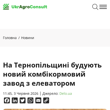
Головна
Новини
На Тернопільщині будують
новий комбікормовий
завод з елеватором
11:45, 3 Червня 2026
Джерело:
Delo.ua
Facebook
LinkedIn
Twitter
WhatsApp
Email
Copy
Link