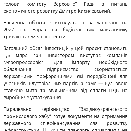
голови комітету Верховної Ради з питань
економічного розвитку Дмитро Кисилевський.
Введення об’єкта в експлуатацію заплановане на
2027 рік. Зараз на будівельному майданчику
тривають земельні роботи.
Загальний обсяг інвестицій у цей проєкт становить
1,5 млрд грн. Інвестором виступає компанія
“Агропродсервіс”. Для імпорту необхідного
обладнання підприємство скористається
державними преференціями, які передбачені для
учасників індустріальних парків, а саме — нульовою
ставкою мита та звільненням від сплати ПДВ на
виробниче устаткування.
Паралельно керівництво “Західноукраїнського
промислового хабу” готує документи на отримання
державного співфінансування для розвитку
інфраструктури. Ці кошти планують спрямувати на