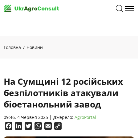
Головна
Новини
На Сумщині 12 російських
безпілотників атакували
біоетанольний завод
09:46, 4 Червня 2025
Джерело:
AgroPortal
Facebook
LinkedIn
Twitter
WhatsApp
Email
Copy
Link