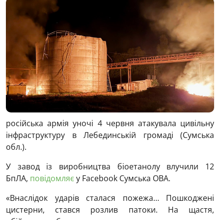
російська армія уночі 4 червня атакувала цивільну
інфраструктуру в Лебединській громаді (Сумська
обл.).
У завод із виробництва біоетанолу влучили 12
БпЛА,
повідомляє
у Facebook Сумська ОВА.
«Внаслідок ударів сталася пожежа… Пошкоджені
цистерни, стався розлив патоки. На щастя,