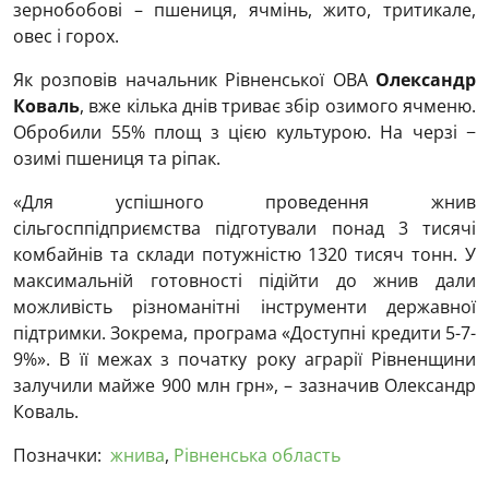
зернобобові – пшениця, ячмінь, жито, тритикале,
овес і горох.
Як розповів начальник Рівненської ОВА
Олександр
Коваль
, вже кілька днів триває збір озимого ячменю.
Обробили 55% площ з цією культурою. На черзі −
озимі пшениця та ріпак.
«Для успішного проведення жнив
сільгосппідприємства підготували понад 3 тисячі
комбайнів та склади потужністю 1320 тисяч тонн. У
максимальній готовності підійти до жнив дали
можливість різноманітні інструменти державної
підтримки. Зокрема, програма «Доступні кредити 5-7-
9%». В її межах з початку року аграрії Рівненщини
залучили майже 900 млн грн», – зазначив Олександр
Коваль.
Позначки:
жнива
,
Рівненська область