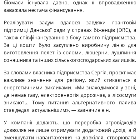
біомаси існувала давно, однак її впровадженню
заважала нестача фінансування.
Реалізувати задум вдалося завдяки грантовій
підтримці Данської ради у справах біженців (DRC), а
також співфінансуванню з боку самого підприємства.
За ці кошти було закуплено виробничу лінію для
виготовлення пелет із соломи, люцерни, лушпиння
соняшника та інших сільськогосподарських залишків.
За словами власника підприємства Сергія, проєкт має
важливе значення для регіону, який стикається з
енергетичними викликами. «Ми знаходимося у зоні,
де немає газу, електроенергія дорожчає, а лісосмуги
зникають. Тому питання альтернативного палива
стає дедалі актуальнішим», — зазначив він.
У компанії додають, що переробка агровідходів
дозволяє не лише отримувати додатковий дохід, а й
зменшувати навантаження на довкілля, створювати