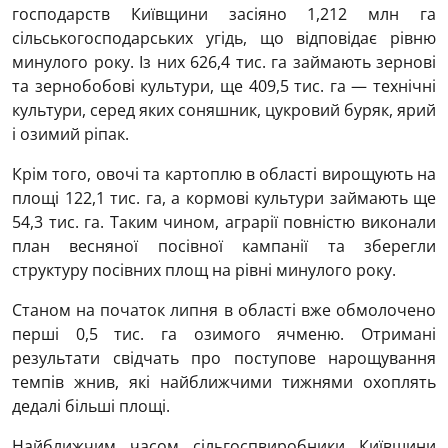
господарств Київщини засіяно 1,212 млн га
сільськогосподарських угідь, що відповідає рівню
минулого року. Із них 626,4 тис. га займають зернові
та зернобобові культури, ще 409,5 тис. га — технічні
культури, серед яких соняшник, цукровий буряк, ярий
і озимий ріпак.
Крім того, овочі та картоплю в області вирощують на
площі 122,1 тис. га, а кормові культури займають ще
54,3 тис. га. Таким чином, аграрії повністю виконали
план весняної посівної кампанії та зберегли
структуру посівних площ на рівні минулого року.
Станом на початок липня в області вже обмолочено
перші 0,5 тис. га озимого ячменю. Отримані
результати свідчать про поступове нарощування
темпів жнив, які найближчими тижнями охоплять
дедалі більші площі.
Найближчим часом сільгоспвиробники Київщини