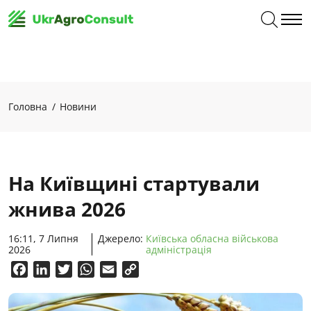
Головна
Новини
На Київщині стартували
жнива 2026
16:11, 7 Липня
Джерело:
Київська обласна військова
2026
адміністрація
Facebook
LinkedIn
Twitter
WhatsApp
Email
Copy
Link