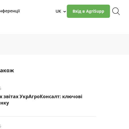
нференції
UK
Вхід в AgriSupp
›
також
6
х звітах УкрАгроКонсалт: ключові
инку
6