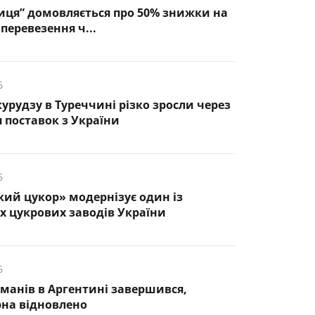
иця” домовляється про 50% знижки на
перевезення ч...
6
курудзу в Туреччині різко зросли через
 поставок з України
6
кий цукор» модернізує один із
 цукрових заводів України
6
манів в Аргентині завершився,
рна відновлено