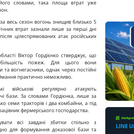
його словами, така площа втрат уже
зон.
 за весь сезон вогонь знищив близько 5
огічних втрат зазнали лише за перші дні
ісля цілеспрямованих атак російських
області Віктор Гордієнко стверджує, що
 більшість пожеж. Для цього вони
 та вогнегасники, однак через постійні
займання практично неможливо.
і військові регулярно атакують
чі бази. За словами Гордієнка, лише за
ко семи тракторів і два комбайни, а під
рацівник фермерського господарства.
увати всі завдані збитки спільно з
ідно для формування доказової бази та