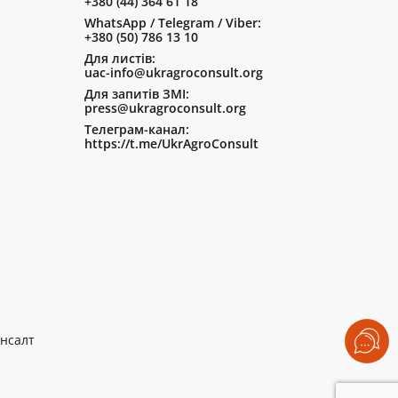
+380 (44) 364 61 18
WhatsApp / Telegram / Viber:
+380 (50) 786 13 10
Для листів:
uac-info@ukragroconsult.org
Для запитів ЗМІ:
press@ukragroconsult.org
Телеграм-канал:
https://t.me/UkrAgroConsult
нсалт