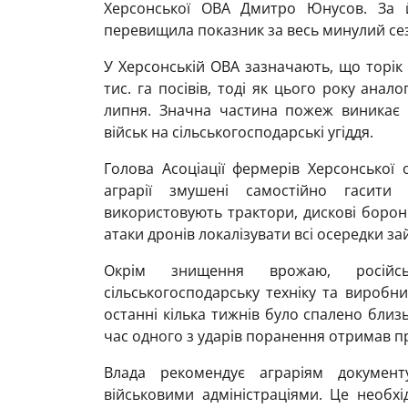
Херсонської ОВА Дмитро Юнусов. За 
перевищила показник за весь минулий се
У Херсонській ОВА зазначають, що торік
тис. га посівів, тоді як цього року анал
липня. Значна частина пожеж виникає п
військ на сільськогосподарські угіддя.
Голова Асоціації фермерів Херсонської 
аграрії змушені самостійно гасити
використовують трактори, дискові борони
атаки дронів локалізувати всі осередки 
Окрім знищення врожаю, російськ
сільськогосподарську техніку та виробни
останні кілька тижнів було спалено близь
час одного з ударів поранення отримав п
Влада рекомендує аграріям документ
військовими адміністраціями. Це необх