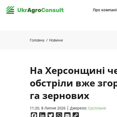
Про компан
Головна
Новини
На Херсонщині че
обстріли вже згор
га зернових
11:20, 8 Липня 2026
Джерело:
Суспільне
Facebook
LinkedIn
Twitter
WhatsApp
Email
Copy