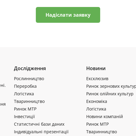
Надіслати заявку
Дослідження
Новини
Рослинництво
Ексклюзив
ні.
Переробка
Ринок зернових культу
Логістика
Ринок олійних культур
Тваринництво
Економіка
ння
Ринок МТР
Логістика
Інвестиції
Новини компаній
Статистичні бази даних
Ринок МТР
Індивідуальні презентації
Тваринництво