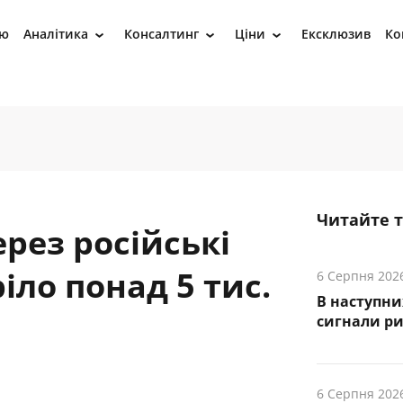
ію
Аналітика
Консалтинг
Ціни
Ексклюзив
Ко
›
›
›
Читайте 
рез російські
іло понад 5 тис.
6 Серпня 202
В наступни
cигнали р
6 Серпня 202