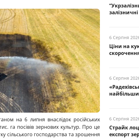
“Укрзалізн
залізничні 
6 Серпня 202
Ціни на ку
скорочення
6 Серпня 202
«Радехівсь
найбільших
6 Серпня 202
таном на 6 липня внаслідок російських
тис. га посівів зернових культур. Про це
Страйк лоц
експорт зе
ку сільського господарства та зрошення