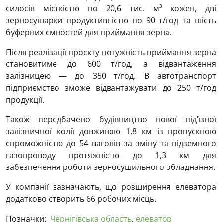
силосів місткістю по 20,6 тис. м³ кожен, дві
зерносушарки продуктивністю по 90 т/год та шість
буферних ємностей для приймання зерна.
Після реалізації проєкту потужність приймання зерна
становитиме до 600 т/год, а відвантаження
залізницею — до 350 т/год. В автотранспорт
підприємство зможе відвантажувати до 250 т/год
продукції.
Також передбачено будівництво нової під’їзної
залізничної колії довжиною 1,8 км із пропускною
спроможністю до 54 вагонів за зміну та підземного
газопроводу протяжністю до 1,3 км для
забезпечення роботи зерносушильного обладнання.
У компанії зазначають, що розширення елеватора
додатково створить 66 робочих місць.
Позначки:
Чернігівська область
,
елеватор