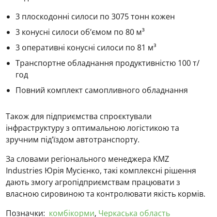
3 плоскодонні силоси по 3075 тонн кожен
3 конусні силоси об’ємом по 80 м³
3 оперативні конусні силоси по 81 м³
Транспортне обладнання продуктивністю 100 т/
год
Повний комплект самопливного обладнання
Також для підприємства спроєктували
інфраструктуру з оптимальною логістикою та
зручним під’їздом автотранспорту.
За словами регіонального менеджера KMZ
Industries
Юрія Мусієнко
, такі комплексні рішення
дають змогу агропідприємствам працювати з
власною сировиною та контролювати якість кормів.
Позначки:
комбікорми
,
Черкаська область