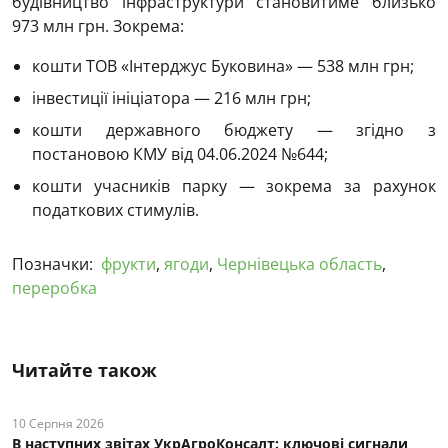
будівництво інфраструктури становитиме близько
973 млн грн. Зокрема:
кошти ТОВ «Інтерджус Буковина» — 538 млн грн;
інвестиції ініціатора — 216 млн грн;
кошти державного бюджету — згідно з
постановою КМУ від 04.06.2024 №644;
кошти учасників парку — зокрема за рахунок
податкових стимулів.
Позначки:
фрукти
,
ягоди
,
Чернівецька область
,
переробка
Читайте також
10 Серпня 2026
В наступних звітах УкрАгроКонсалт: ключові cигнали