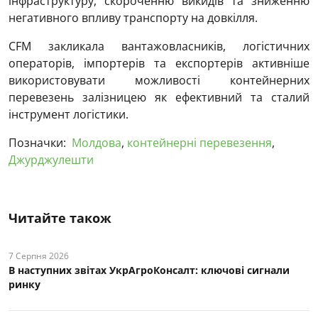
інфраструктуру, скороченню викидів та зниженню
негативного впливу транспорту на довкілля.
CFM закликала вантажовласників, логістичних
операторів, імпортерів та експортерів активніше
використовувати можливості контейнерних
перевезень залізницею як ефективний та сталий
інструмент логістики.
Позначки:
Молдова
,
контейнерні перевезення
,
Джурджулешти
Читайте також
7 Серпня 2026
В наступних звітах УкрАгроКонсалт: ключові cигнали
ринку