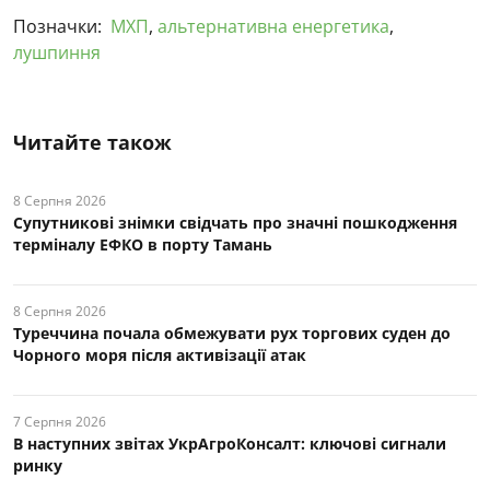
Позначки:
МХП
,
альтернативна енергетика
,
лушпиння
Читайте також
8 Серпня 2026
Супутникові знімки свідчать про значні пошкодження
терміналу ЕФКО в порту Тамань
8 Серпня 2026
Туреччина почала обмежувати рух торгових суден до
Чорного моря після активізації атак
7 Серпня 2026
В наступних звітах УкрАгроКонсалт: ключові cигнали
ринку