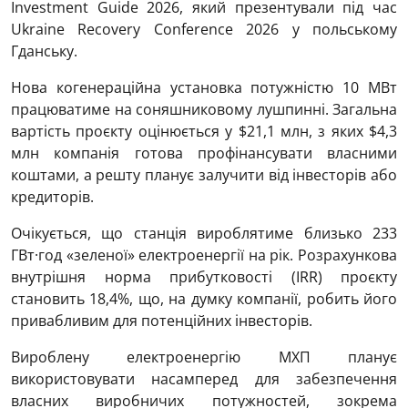
Investment Guide 2026, який презентували під час
Ukraine Recovery Conference 2026 у польському
Гданську.
Нова когенераційна установка потужністю 10 МВт
працюватиме на соняшниковому лушпинні. Загальна
вартість проєкту оцінюється у $21,1 млн, з яких $4,3
млн компанія готова профінансувати власними
коштами, а решту планує залучити від інвесторів або
кредиторів.
Очікується, що станція вироблятиме близько 233
ГВт·год «зеленої» електроенергії на рік. Розрахункова
внутрішня норма прибутковості (IRR) проєкту
становить 18,4%, що, на думку компанії, робить його
привабливим для потенційних інвесторів.
Вироблену електроенергію МХП планує
використовувати насамперед для забезпечення
власних виробничих потужностей, зокрема