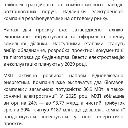
олійноекстракційного та комбікормового заводів,
розташованих поруч. Надлишки електроенергії
компанія реалізовуватиме на оптовому ринку.
Наразі для проєкту вже затверджено техніко-
економічне обґрунтування та оформлено оренду
земельної ділянки. Наступними етапами стануть
вибір обладнання, розробка проєктної документації
та підготовка до будівництва. Ввести електростанцію
в експлуатацію планують у 2029 році.
МХП активно розвиває напрям відновлюваної
енергетики. Компанія вже експлуатує два біогазові
комплекси загальною потужністю 30,9 МВт, а також
сонячні електростанції. У 2025 році МХП збільшив
виторг на 24% — до $3,77 млрд, а чистий прибуток
зріс на 30% і сягнув $187 млн, що дозволяє компанії
продовжувати інвестувати у нові енергетичні
проєкти.