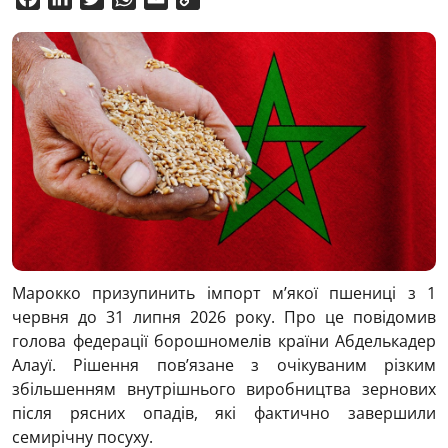
Link
Марокко призупинить імпорт м’якої пшениці з 1
червня до 31 липня 2026 року. Про це повідомив
голова федерації борошномелів країни Абделькадер
Алауї. Рішення пов’язане з очікуваним різким
збільшенням внутрішнього виробництва зернових
після рясних опадів, які фактично завершили
семирічну посуху.