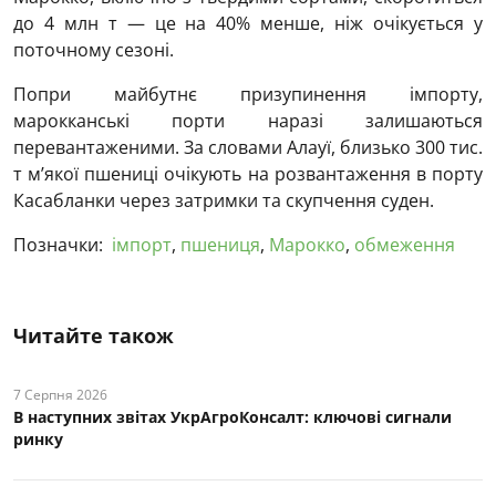
до 4 млн т — це на 40% менше, ніж очікується у
поточному сезоні.
Попри майбутнє призупинення імпорту,
марокканські порти наразі залишаються
перевантаженими. За словами Алауї, близько 300 тис.
т м’якої пшениці очікують на розвантаження в порту
Касабланки через затримки та скупчення суден.
Позначки:
імпорт
,
пшениця
,
Марокко
,
обмеження
Читайте також
7 Серпня 2026
В наступних звітах УкрАгроКонсалт: ключові cигнали
ринку