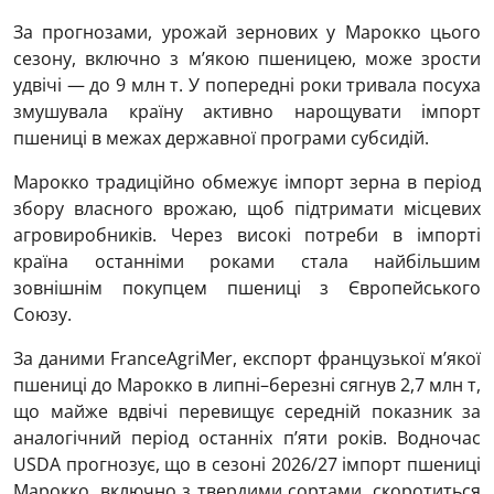
За прогнозами, урожай зернових у Марокко цього
сезону, включно з м’якою пшеницею, може зрости
удвічі — до 9 млн т. У попередні роки тривала посуха
змушувала країну активно нарощувати імпорт
пшениці в межах державної програми субсидій.
Марокко традиційно обмежує імпорт зерна в період
збору власного врожаю, щоб підтримати місцевих
агровиробників. Через високі потреби в імпорті
країна останніми роками стала найбільшим
зовнішнім покупцем пшениці з Європейського
Союзу.
За даними FranceAgriMer, експорт французької м’якої
пшениці до Марокко в липні–березні сягнув 2,7 млн т,
що майже вдвічі перевищує середній показник за
аналогічний період останніх п’яти років. Водночас
USDA прогнозує, що в сезоні 2026/27 імпорт пшениці
Марокко, включно з твердими сортами, скоротиться