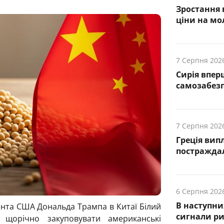
Зростання 
ціни на мо
7 Серпня 202
Сирія впер
самозабез
7 Серпня 202
Греція вип
постражда
6 Серпня 202
В наступни
ента США Дональда Трампа в Китаї Білий
cигнали р
 щорічно закуповувати американські