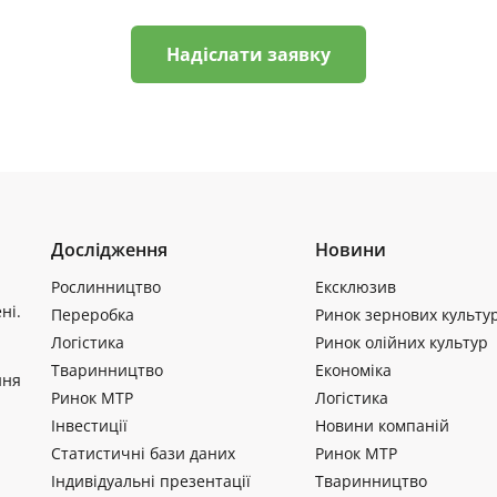
Надіслати заявку
Дослідження
Новини
Рослинництво
Ексклюзив
ні.
Переробка
Ринок зернових культу
Логістика
Ринок олійних культур
Тваринництво
Економіка
ння
Ринок МТР
Логістика
Інвестиції
Новини компаній
Статистичні бази даних
Ринок МТР
Індивідуальні презентації
Тваринництво