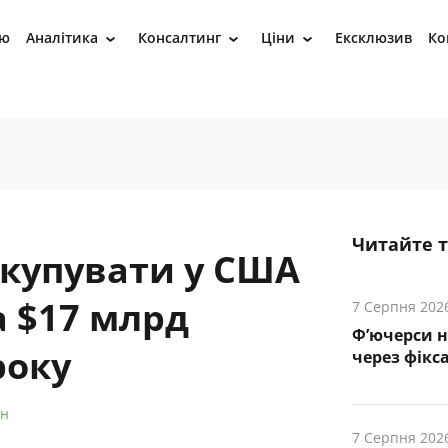
ію
Аналітика
Консалтинг
Ціни
Ексклюзив
Ко
›
›
›
Читайте 
 купувати у США
а $17 млрд
7 Серпня 202
Ф’ючерси н
року
через фікс
йн
7 Серпня 202