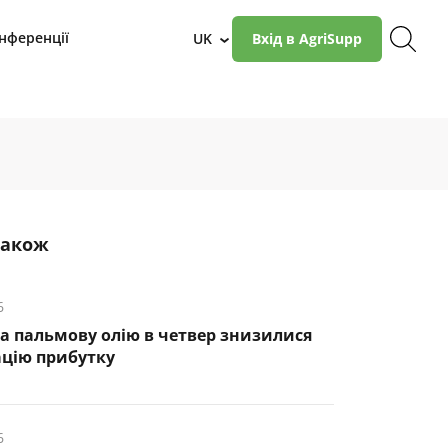
нференції
UK
Вхід в AgriSupp
›
також
6
а пальмову олію в четвер знизилися
ацію прибутку
6