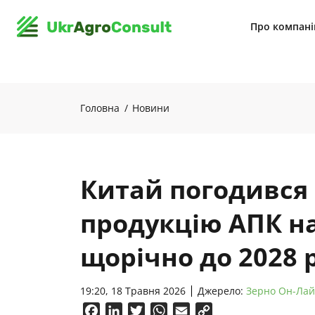
Про компан
Головна
Новини
Китай погодився
продукцію АПК н
щорічно до 2028 
19:20, 18 Травня 2026
Джерело:
Зерно Он-Ла
Facebook
LinkedIn
Twitter
WhatsApp
Email
Copy