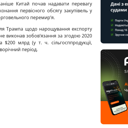
 Раніше Китай почав надавати перевагу
конання первісного обсягу закупівель у
орговельного перемир’я.
лля Трампа щодо нарощування експорту
 не виконав зобов’язання за згодою 2020
 $200 млрд (у т. ч. сільгосппродукції,
дворічний період.