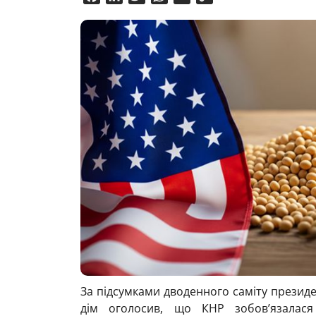
Link
За підсумками дводенного саміту презид
дім оголосив, що КНР зобов’язалася