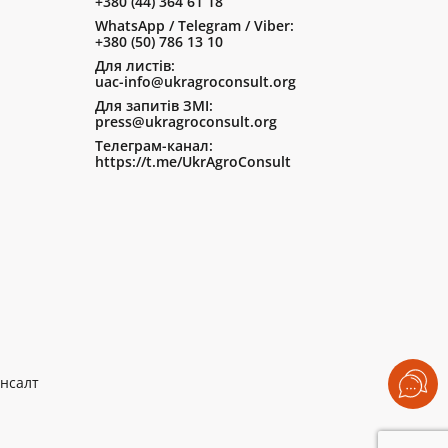
+380 (44) 364 61 18
WhatsApp / Telegram / Viber:
+380 (50) 786 13 10
Для листів:
uac-info@ukragroconsult.org
Для запитів ЗМІ:
press@ukragroconsult.org
Телеграм-канал:
https://t.me/UkrAgroConsult
нсалт