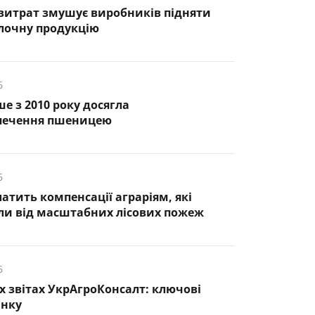
витрат змушує виробників підняти
лочну продукцію
6
ше з 2010 року досягла
печення пшеницею
6
латить компенсації аграріям, які
ли від масштабних лісових пожеж
6
х звітах УкрАгроКонсалт: ключові
инку