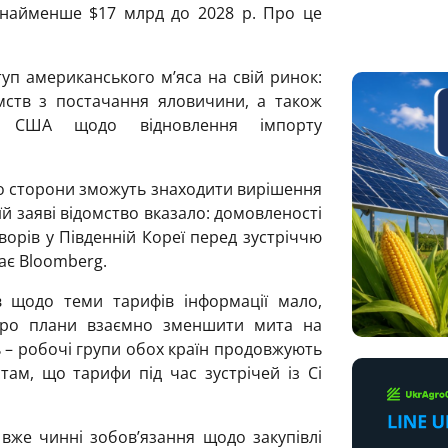
онайменше $17 млрд до 2028 р. Про це
уп американського м’яса на свій ринок:
мств з постачання яловичини, а також
и США щодо відновлення імпорту
що сторони зможуть знаходити вирішення
їй заяві відомство вказало: домовленості
орів у Південній Кореї перед зустріччю
ає Bloomberg.
 щодо теми тарифів інформації мало,
 про плани взаємно зменшити мита на
 – робочі групи обох країн продовжують
ам, що тарифи під час зустрічей із Сі
вже чинні зобов’язання щодо закупівлі