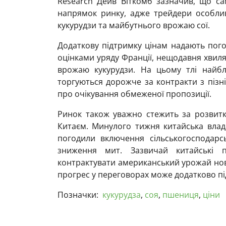
Research Дейв Віткомб зазначив, що с
напрямок ринку, адже трейдери особли
кукурудзи та майбутнього врожаю сої.
Додаткову підтримку цінам надають пого
оцінками уряду Франції, нещодавня хвил
врожаю кукурудзи. На цьому тлі найбл
торгуються дорожче за контракти з пізн
про очікування обмеженої пропозиції.
Ринок також уважно стежить за розвит
Китаєм. Минулого тижня китайська вла
погодили включення сільськогосподарсь
зниження мит. Зазвичай китайські 
контрактувати американський урожай ново
прогрес у переговорах може додатково п
Позначки:
кукурудза
,
соя
,
пшениця
,
ціни