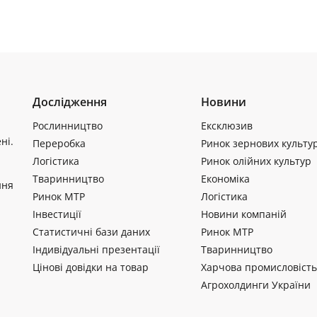
Дослідження
Новини
Рослинництво
Ексклюзив
ні.
Переробка
Ринок зернових культу
Логістика
Ринок олійних культур
Тваринництво
Економіка
ння
Ринок МТР
Логістика
Інвестиції
Новини компаній
Статистичні бази даних
Ринок МТР
Індивідуальні презентації
Тваринництво
Цінові довідки на товар
Харчова промисловість
Агрохолдинги України