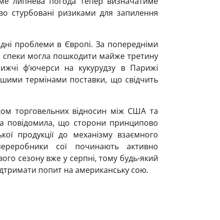
аме липнева погода тепер визначатиме
во стурбовані ризиками для запилення
дні проблеми в Європі. За попередніми
я спеки могла пошкодити майже третину
ижчі ф’ючерси на кукурудзу в Парижі
ішими термінами поставки, що свідчить
ком торговельних відносин між США та
да повідомила, що сторони принципово
кої продукції до механізму взаємного
переробники сої починають активно
го сезону вже у серпні, тому будь-який
ідтримати попит на американську сою.