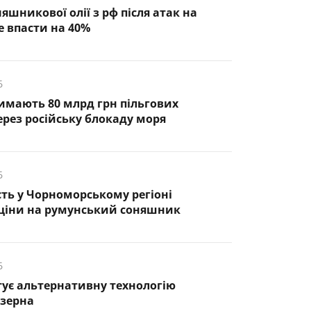
яшникової олії з рф після атак на
 впасти на 40%
6
римають 80 млрд грн пільгових
ерез російську блокаду моря
6
ть у Чорноморському регіоні
 ціни на румунський соняшник
6
тує альтернативну технологію
 зерна