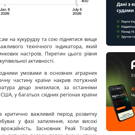
ам на кукурудзу та сою піднятися вище
ажливого технічного індикатора, який
нкових настроїв. Перетин цього рівня
купівельної активності.
годними умовами в основних аграрних
ачну частину країни накрив потужний
ратура дещо знизилася, за останніми
ША, у багатьох східних регіонах країни
а критично важливий період розвитку
ребуває у фазі запилення, коли високі
врожайність. Засновник Peak Trading