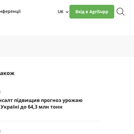
нференції
UK
Вхід в AgriSupp
›
також
6
нсалт підвищив прогноз урожаю
Україні до 64,3 млн тонн
6