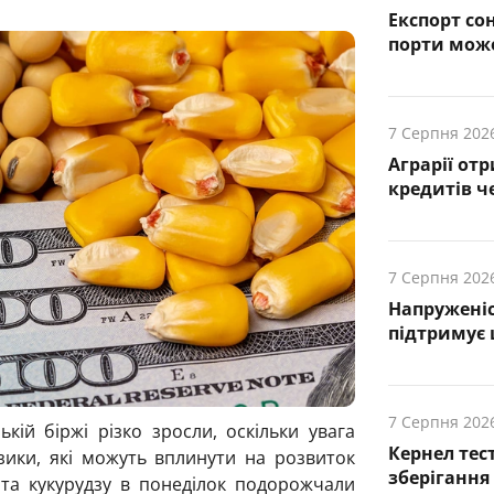
Експорт сон
порти може
7 Серпня 202
Аграрії от
кредитів ч
7 Серпня 202
Напруженіс
підтримує
7 Серпня 202
кій біржі різко зросли, оскільки увага
Кернел тес
зики, які можуть вплинути на розвиток
зберігання
 та кукурудзу в понеділок подорожчали