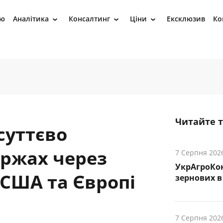
ію
Аналітика
Консалтинг
Ціни
Ексклюзив
Ко
›
›
›
Читайте 
суттєво
іржах через
7 Серпня 202
УкрАгроКо
 США та Європі
зернових в 
7 Серпня 202