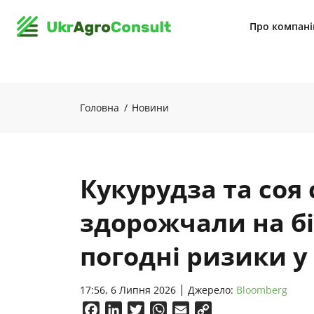
Про компан
Головна
Новини
Кукурудза та соя 
здорожчали на б
погодні ризики у
17:56, 6 Липня 2026
Джерело:
Bloomberg
Facebook
LinkedIn
Twitter
WhatsApp
Email
Copy