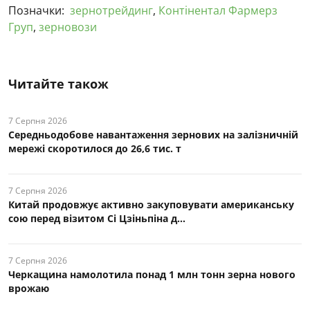
Позначки:
зернотрейдинг
,
Контінентал Фармерз
Груп
,
зерновози
Читайте також
7 Серпня 2026
Середньодобове навантаження зернових на залізничній
мережі скоротилося до 26,6 тис. т
7 Серпня 2026
Китай продовжує активно закуповувати американську
сою перед візитом Сі Цзіньпіна д...
7 Серпня 2026
Черкащина намолотила понад 1 млн тонн зерна нового
врожаю