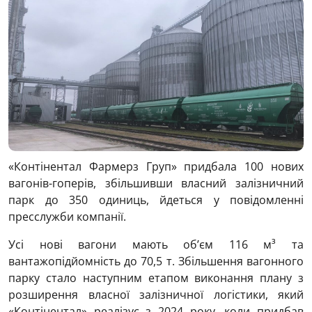
«Контінентал Фармерз Груп» придбала 100 нових
вагонів-гоперів, збільшивши власний залізничний
парк до 350 одиниць, йдеться у повідомленні
пресслужби компанії.
Усі нові вагони мають об’єм 116 м³ та
вантажопідйомність до 70,5 т. Збільшення вагонного
парку стало наступним етапом виконання плану з
розширення власної залізничної логістики, який
«Контінентал» реалізує з 2024 року, коли придбав