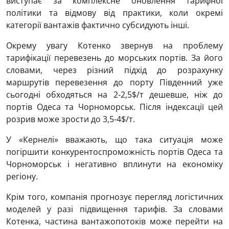
виступає за комплексне оновлення тарифної
політики та відмову від практики, коли окремі
категорії вантажів фактично субсидують інші.
Окрему увагу Котенко звернув на проблему
тарифікації перевезень до морських портів. За його
словами, через різний підхід до розрахунку
маршрутів перевезення до порту Південний уже
сьогодні обходяться на 2-2,5$/т дешевше, ніж до
портів Одеса та Чорноморськ. Після індексації цей
розрив може зрости до 3,5-4$/т.
У «Кернелі» вважають, що така ситуація може
погіршити конкурентоспроможність портів Одеса та
Чорноморськ і негативно вплинути на економіку
регіону.
Крім того, компанія прогнозує перегляд логістичних
моделей у разі підвищення тарифів. За словами
Котенка, частина вантажопотоків може перейти на