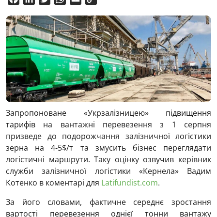
Link
Запропоноване «Укрзалізницею» підвищення
тарифів на вантажні перевезення з 1 серпня
призведе до подорожчання залізничної логістики
зерна на 4-5$/т та змусить бізнес переглядати
логістичні маршрути. Таку оцінку озвучив керівник
служби залізничної логістики «Кернела» Вадим
Котенко в коментарі для
Latifundist.com
.
За його словами, фактичне середнє зростання
вартості перевезення однієї тонни вантажу