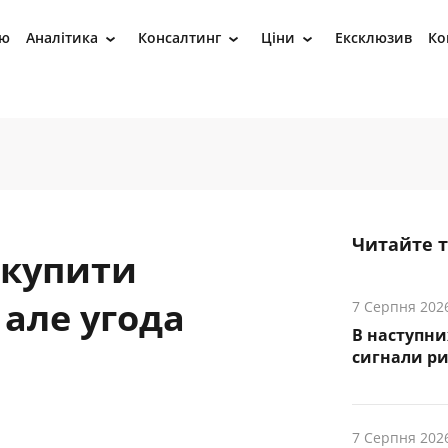
ію
Аналітика
Консалтинг
Ціни
Ексклюзив
Ко
›
›
›
Читайте 
 купити
 але угода
7 Серпня 202
В наступни
cигнали р
7 Серпня 202