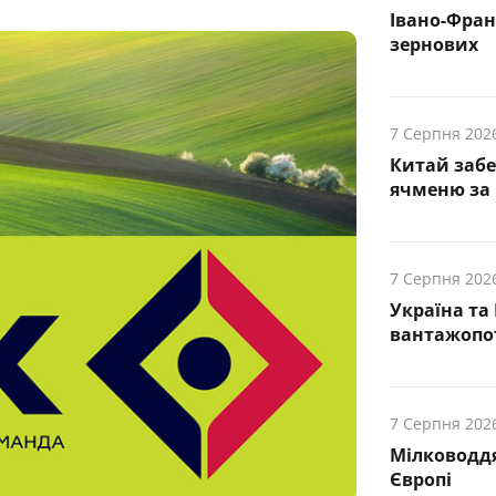
Івано-Фра
зернових
7 Серпня 202
Китай заб
ячменю за 
7 Серпня 202
Україна та
вантажопот
7 Серпня 202
Мілководдя
Європі