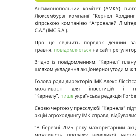
Антимонопольний комітет (АМКУ) сього
Люксембурзі компанії “Кернел Холдинг
кіпрською компанією “Агровалей Ліміте
С.А.” (IMC S.A.).
Про це свідчить порядок денний за
травня,
повідомляється
на сайті регулятор
Згідно із повідомленням, “Кернел” пла
шляхом укладення акціонерної угоди між
Голова ради директорів ІМК Алекс Ліссітс
можливості для інвестицій і н
“Кернелу”,
пише
українська редакція Forbe
Своєю чергою у пресслужбі “Кернела” пі
акцій агрохолдингу ІМК справді відбувалис
“У березні 2025 року мажоритарний акц
можливість продажу невеликої части