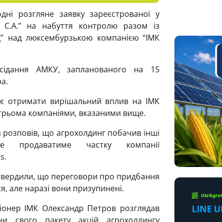
дні розгляне заявку зареєстрованої у
 С.А.” на набуття контролю разом із
д” над люксембурзькою компанією “ІМК
сідання АМКУ, запланованого на 15
а.
нує отримати вирішальний вплив на ІМК
 трьома компаніями, вказаними вище.
а розповів, що агрохолдинг побачив інші
е продаватиме частку компанії
s.
дтвердили, що переговори про придбання
я, але наразі вони призупинені.
іонер ІМК Олександр Петров розглядав
ни свого пакету акцій агрохолдингу