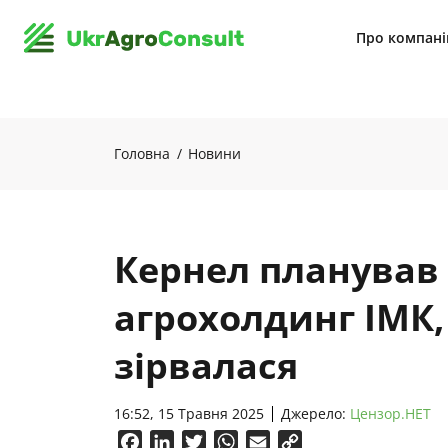
Про компан
Головна
Новини
Кернел планував
агрохолдинг ІМК,
зірвалася
16:52, 15 Травня 2025
Джерело:
Цензор.НЕТ
Facebook
LinkedIn
Twitter
WhatsApp
Email
Copy