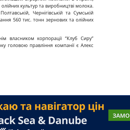
 олійних культур та виробництві молока.
олтавській, Чернігівській та Сумській
гання 560 тис. тонн зернових та олійних
ім власником корпорації “Клуб Сиру”
ку головою правління компанії є Алекс