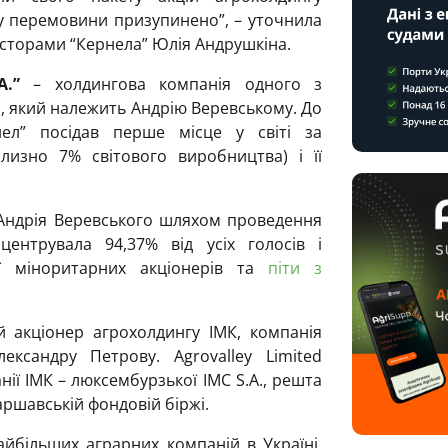
ку перемовини призупинено”, – уточнила
весторами “Кернела” Юлія Андрушкіна.
.”
– холдингова компанія одного з
l, який належить Андрію Веревському. До
ел” посідав перше місце у світі за
лизно 7% світового виробництва) і її
 Андрія Веревського шляхом проведення
нцентрувала 94,37% від усіх голосів і
ії міноритарних акціонерів та
піти з
 акціонер агрохолдингу ІМК, компанія
ександру Петрову. Agrovalley Limited
ії ІМК – люксембурзької IMC S.A., решта
аршавській фондовій біржі.
йбільших аграрних компаній в Україні,