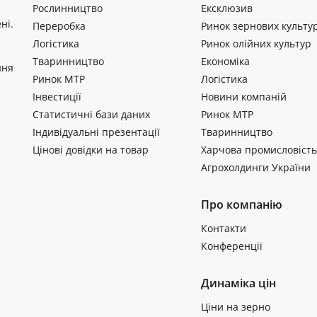
Рослинництво
Ексклюзив
ні.
Переробка
Ринок зернових культу
Логістика
Ринок олійних культур
Тваринництво
Економіка
ння
Ринок МТР
Логістика
Інвестиції
Новини компаній
Статистичні бази даних
Ринок МТР
Індивідуальні презентації
Тваринництво
Цінові довідки на товар
Харчова промисловість
Агрохолдинги України
Про компанію
Контакти
Конференції
Динаміка цін
Ціни на зерно