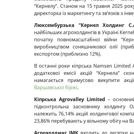
“Кернелу”. Станом на 15 травня 2025 ро
директорка із маркетингу та зв’язків з ін
Люксембурзька “Кернел Холдинг С.А
найбільших агрохолдингів в Україні Кerne
початку повномасштабної війни “Керн
виробництвом соняшникової олії (приб
експортом (приблизно 12%).
В останні роки кіпрська Namsen Limited
додаткової емісії акцій “Кернела” ско
намагається примусово викупити акц
Варшавської біржі
.
Кіпрська Agrovalley Limited
– основний
підконтрольна засновнику холдингу Ол
належить 76,14% акцій холдингової компан
23,86% перебувають у вільному обігу на В
Агрохолдинг ІМК
входить до десятки на