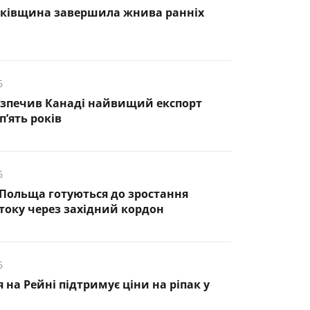
нківщина завершила жнива ранніх
6
езпечив Канаді найвищий експорт
п’ять років
6
 Польща готуються до зростання
оку через західний кордон
6
 на Рейні підтримує ціни на ріпак у