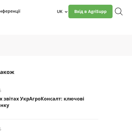
нференції
UK
Вхід в AgriSupp
›
також
6
х звітах УкрАгроКонсалт: ключові
инку
6