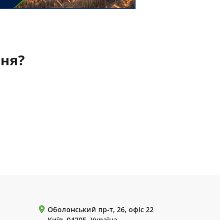
ння?
Оболонський пр-т, 26, офіс 22
Київ, 04205, Україна