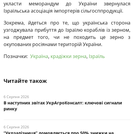
укласти меморандум до України звернулася
Ізраїльська асоціація імпортерів сільгосппродукції.
Зокрема, йдеться про те, що українська сторона
узгоджувала прибуття до Ізраїлю кораблів із зерном,
на предмет того, чи не походить це зерно з
окупованих росіянами територій України.
Позначки:
Україна
,
крадіжки зерна
,
Ізраїль
Читайте також
6 Серпня 2026
В наступних звітах УкрАгроКонсалт: ключові cигнали
ринку
6 Серпня 2026
“Укрзалізниця” домовляється про 50% знижки на