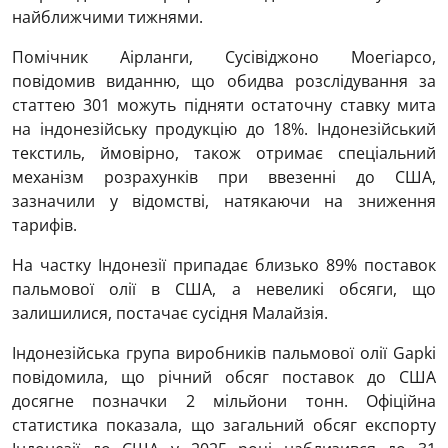
найближчими тижнями.
Помічник Аірланги, Сусівіджоно Моегіарсо,
повідомив виданню, що обидва розслідування за
статтею 301 можуть підняти остаточну ставку мита
на індонезійську продукцію до 18%. Індонезійський
текстиль, ймовірно, також отримає спеціальний
механізм розрахунків при ввезенні до США,
зазначили у відомстві, натякаючи на зниження
тарифів.
На частку Індонезії припадає близько 89% поставок
пальмової олії в США, а невеликі обсяги, що
залишилися, постачає сусідня Малайзія.
Індонезійська група виробників пальмової олії Gapki
повідомила, що річний обсяг поставок до США
досягне позначки 2 мільйони тонн. Офіційна
статистика показала, що загальний обсяг експорту