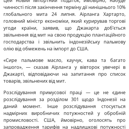
Цей новий імпортний податок, ймовірно, набуде
чинності після закінчення терміну дії нинішнього 10%
глобального мита 24 липня. Аірланга Хартарто,
головний міністр економіки, який курирував торгові
угоди країни, заявив, що Джакарта доб’ється
звільнення від мит ​​на свою продукцію плантаційного
господарства і звільнить індонезійську пальмову
олію від обмежень на імпорт до США.
«Сире пальмове масло, каучук, кава та багато
іншого», — сказав Аірланга у вівторок увечері в
Джакарті, відповідаючи на запитання про список
товарів, звільнених від мит.
Розслідування примусової праці — це не єдине
розслідування за розділом 301 щодо Індонезії на
даний момент. Інше розслідування стосується
надмірних виробничих потужностей у обробній
промисловості. США, ймовірно, оголосять про
запровадження тарифів на надлишкові потужності