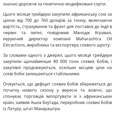
значно дорожче за генетично модифіковані сорти.
Цього місяця трейдери закупили африканську сою за
ціною від 700 до 760 доларів за тонну, включаючи
вартість, страхування та фрахт для поставок до Індії в
червні та липні, повідомив Манодж Агравал,
керуючий директор компанії Maharashtra Oil
Extractions, виробника та експортера соєвого шроту.
За словами одного з джерел, цього місяця трейдери
закупили щонайменше 80 000 тонн соєвих бобів, і
закупівлі продовжуються, оскільки місцеві ціни на
соєві боби залишаються стабільними.
Очікується, що дефіцит соєвих бобів збережеться до
початку нового сезону у вересні та жовтні, що
спонукає торговців імпортувати їх з африканських
країн, заявив Ашок Бхутада, переробник соєвих бобів
із Латуру, штат Махараштра.