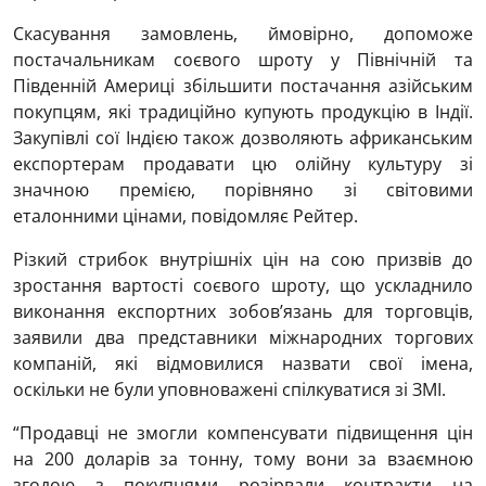
Скасування замовлень, ймовірно, допоможе
постачальникам соєвого шроту у Північній та
Південній Америці збільшити постачання азійським
покупцям, які традиційно купують продукцію в Індії.
Закупівлі сої Індією також дозволяють африканським
експортерам продавати цю олійну культуру зі
значною премією, порівняно зі світовими
еталонними цінами, повідомляє Рейтер.
Різкий стрибок внутрішніх цін на сою призвів до
зростання вартості соєвого шроту, що ускладнило
виконання експортних зобов’язань для торговців,
заявили два представники міжнародних торгових
компаній, які відмовилися назвати свої імена,
оскільки не були уповноважені спілкуватися зі ЗМІ.
“Продавці не змогли компенсувати підвищення цін
на 200 доларів за тонну, тому вони за взаємною
згодою з покупцями розірвали контракти на