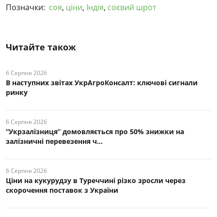
Позначки:
соя
,
ціни
,
Індія
,
соєвий шрот
Читайте також
6 Серпня 2026
В наступних звітах УкрАгроКонсалт: ключові cигнали
ринку
6 Серпня 2026
“Укрзалізниця” домовляється про 50% знижки на
залізничні перевезення ч...
6 Серпня 2026
Ціни на кукурудзу в Туреччині різко зросли через
скорочення поставок з України