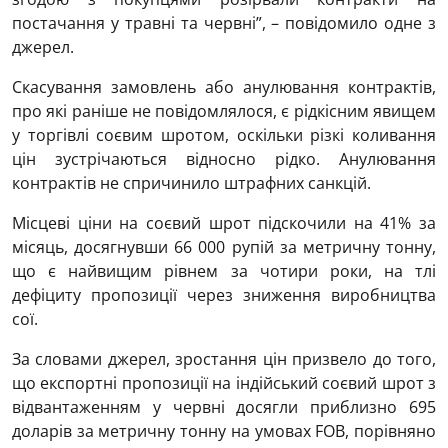
постачання у травні та червні”, – повідомило одне з
джерел.
Скасування замовлень або анулювання контрактів,
про які раніше не повідомлялося, є рідкісним явищем
у торгівлі соєвим шротом, оскільки різкі коливання
цін зустрічаються відносно рідко. Анулювання
контрактів не спричинило штрафних санкцій.
Місцеві ціни на соєвий шрот підскочили на 41% за
місяць, досягнувши 66 000 рупій за метричну тонну,
що є найвищим рівнем за чотири роки, на тлі
дефіциту пропозиції через зниження виробництва
сої.
За словами джерел, зростання цін призвело до того,
що експортні пропозиції на індійський соєвий шрот з
відвантаженням у червні досягли приблизно 695
доларів за метричну тонну на умовах FOB, порівняно