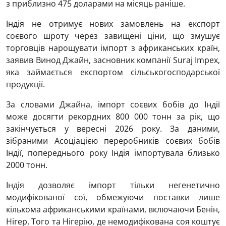
з приблизно 475 доларами на місяць раніше.
Індія не отримує нових замовлень на експорт
соєвого шроту через завищені ціни, що змушує
торговців нарощувати імпорт з африканських країн,
заявив Винод Джайн, засновник компанії Suraj Impex,
яка займається експортом сільськогосподарської
продукції.
За словами Джайна, імпорт соєвих бобів до Індії
може досягти рекордних 800 000 тонн за рік, що
закінчується у вересні 2026 року. За даними,
зібраними Асоціацією переробників соєвих бобів
Індії, попереднього року Індія імпортувала близько
2000 тонн.
Індія дозволяє імпорт тільки негенетично
модифікованої сої, обмежуючи поставки лише
кількома африканськими країнами, включаючи Бенін,
Нігер, Того та Нігерію, де немодифікована соя коштує