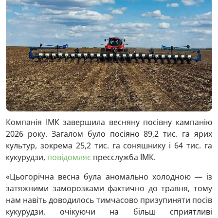
Компанія ІМК завершила весняну посівну кампанію
2026 року. Загалом було посіяно 89,2 тис. га ярих
культур, зокрема 25,2 тис. га соняшнику і 64 тис. га
кукурудзи,
повідомляє
пресслужба ІМК.
«Цьогорічна весна була аномально холодною — із
затяжними заморозками фактично до травня, тому
нам навіть доводилось тимчасово призупиняти посів
кукурудзи, очікуючи на більш сприятливі