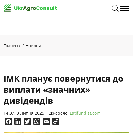
Головна
Новини
ІМК планує повернутися до
виплати «значних»
дивідендів
14:37, 3 Липня 2025
Джерело:
Latifundist.com
Facebook
LinkedIn
Twitter
WhatsApp
Email
Copy
Link