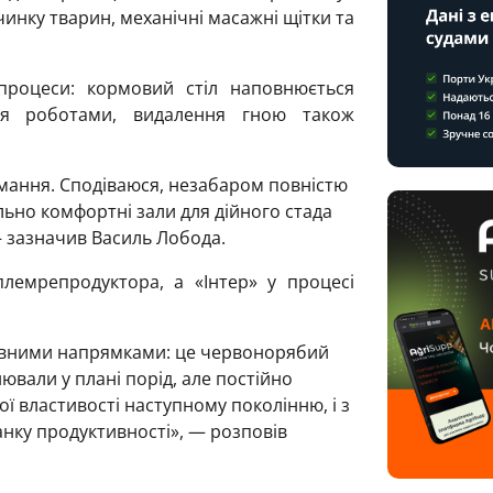
чинку тварин, механічні масажні щітки та
процеси: кормовий стіл наповнюється
ся роботами, видалення гною також
имання. Сподіваюся, незабаром повністю
ьно комфортні зали для дійного стада
 — зазначив Василь Лобода.
лемрепродуктора, а «Інтер» у процесі
овними напрямками: це червонорябий
ювали у плані порід, але постійно
ї властивості наступному поколінню, і з
нку продуктивності», — розповів