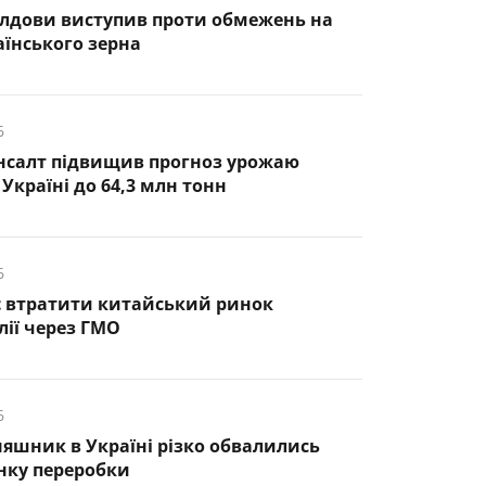
лдови виступив проти обмежень на
аїнського зерна
6
нсалт підвищив прогноз урожаю
Україні до 64,3 млн тонн
6
є втратити китайський ринок
лії через ГМО
6
няшник в Україні різко обвалились
нку переробки