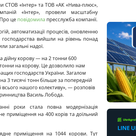
и СТОВ «Інтер» та ТОВ «АК «Нива-плюс»,
паній «Інтер», провели масштабну
 Про це
повідомила
пресслужба компанії.
ій, автоматизації процесів, оновленню
я господарства вийшли на рівень понад
или загальні надої.
а дійну корову — на 2 тонни 600
6 тонни на корову. Це дозволило нам
кращих господарств України. Загалом
на 3 тисячі тонн більше за попередній
і всього нашого колективу», — розповів
аринництва Василь Лобода.
анні роки стала повна модернізація
не приміщення на 400 корів та доїльний
ядне приміщення на 1044 корови. Тут