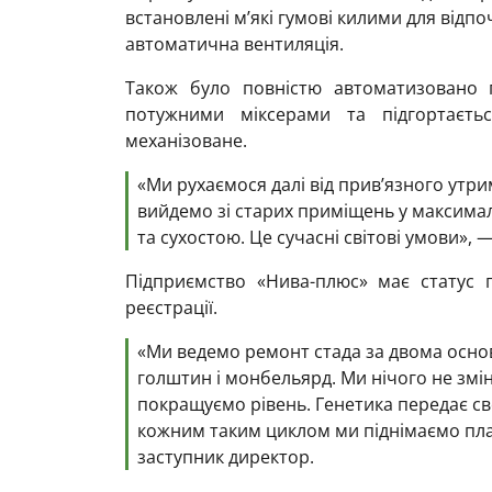
встановлені м’які гумові килими для відпо
автоматична вентиляція.
Також було повністю автоматизовано 
потужними міксерами та підгортаєть
механізоване.
«Ми рухаємося далі від прив’язного утр
вийдемо зі старих приміщень у максимал
та сухостою. Це сучасні світові умови»,
Підприємство «Нива-плюс» має статус п
реєстрації.
«Ми ведемо ремонт стада за двома осн
голштин і монбельярд. Ми нічого не змін
покращуємо рівень. Генетика передає сво
кожним таким циклом ми піднімаємо пла
заступник директор.