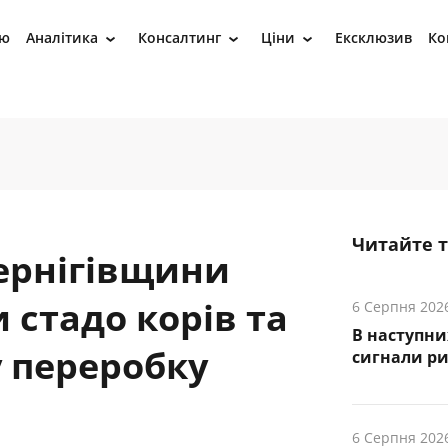
ію
Аналітика
Консалтинг
Ціни
Ексклюзив
Ко
›
›
›
Читайте 
Чернігівщини
 стадо корів та
6 Серпня 202
В наступни
 переробку
cигнали р
6 Серпня 202