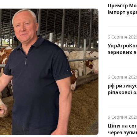
Прем’єр Мо
імпорт укр
6 Серпня 202
УкрАгроКо
зернових в 
6 Серпня 202
рф ризику
ріпакової о
6 Серпня 202
Ціни на со
через зупи