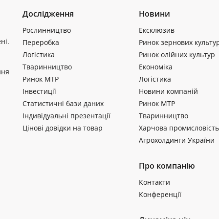
Дослідження
Новини
Рослинництво
Ексклюзив
ні.
Переробка
Ринок зернових культу
Логістика
Ринок олійних культур
Тваринництво
Економіка
ння
Ринок МТР
Логістика
Інвестиції
Новини компаній
Статистичні бази даних
Ринок МТР
Індивідуальні презентації
Тваринництво
Цінові довідки на товар
Харчова промисловість
Агрохолдинги України
Про компанію
Контакти
Конференції