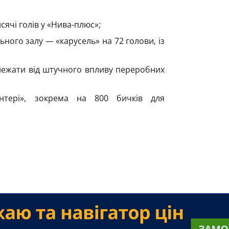
исячі голів у «Нива-плюс»;
ного залу — «карусель» на 72 голови, із
лежати від штучного впливу переробних
нтері», зокрема на 800 бичків для