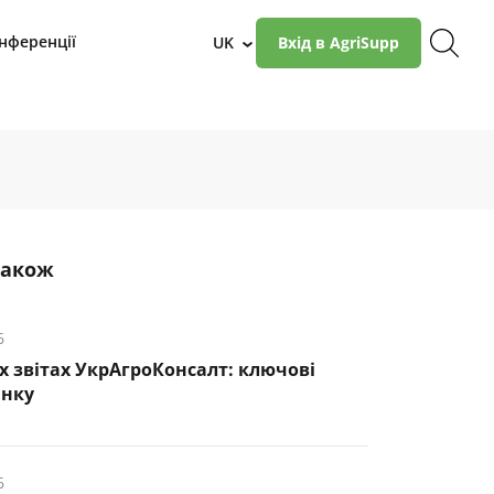
нференції
UK
Вхід в AgriSupp
›
також
6
х звітах УкрАгроКонсалт: ключові
инку
6