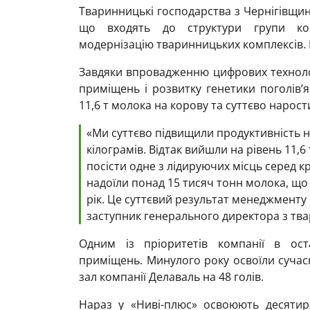
Тваринницькі господарства з Чернігівщин
що входять до структури групи ком
модернізацію тваринницьких комплексів.
Завдяки впровадженню цифрових технолог
приміщень і розвитку генетики поголів’
11,6 т молока на корову та суттєво нарост
«Ми суттєво підвищили продуктивність н
кілограмів. Відтак вийшли на рівень 11,
посісти одне з лідируючих місць серед 
надоїли понад 15 тисяч тонн молока, що 
рік. Це суттєвий результат менеджменту 
заступник генерального директора з тв
Одним із пріоритетів компанії в ост
приміщень. Минулого року освоїли сучас
зал компанії Делаваль на 48 голів.
Нараз у «Ниві-плюс» освоюють десятир