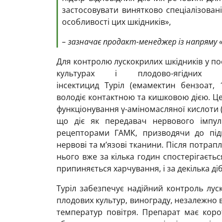
застосовувати винятково спеціалізовані
особливості цих шкідників»,
– зазначає продакт-менеджер із напряму «
Для контролю лускокрилих шкідників у по
культурах і плодово-ягідних 
інсектицид Туріл (емамектин бензоат, 
володіє контактною та кишковою дією. Ц
функціонування γ-аміномасляної кислоти (
що діє як передавач нервового імпуль
рецепторами ГАМК, призводячи до підв
нервові та м’язові тканини. Після потрап
нього вже за кілька годин спостерігаєтьс
припиняється харчування, і за декілька діб
Туріл забезпечує надійний контроль лус
плодових культур, винограду, незалежно в
температур повітря. Препарат має коро