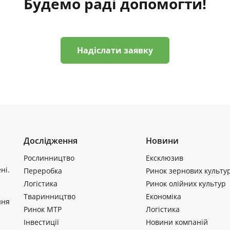
Будемо раді допомогти!
Надіслати заявку
Дослідження
Новини
Рослинництво
Ексклюзив
ні.
Переробка
Ринок зернових культу
Логістика
Ринок олійних культур
Тваринництво
Економіка
ння
Ринок МТР
Логістика
Інвестиції
Новини компаній