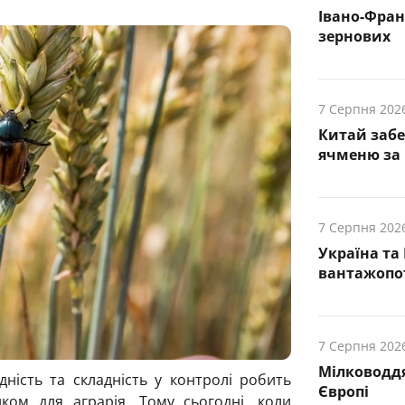
Івано-Фра
зернових
7 Серпня 202
Китай заб
ячменю за 
7 Серпня 202
Україна та
вантажопот
7 Серпня 202
Мілководдя
їдність та складність у контролі робить
Європі
ком для аграрія. Тому сьогодні, коли