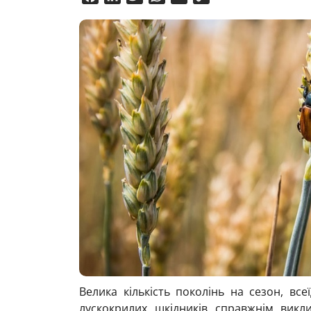
Link
Велика кількість поколінь на сезон, все
лускокрилих шкідників справжнім викли