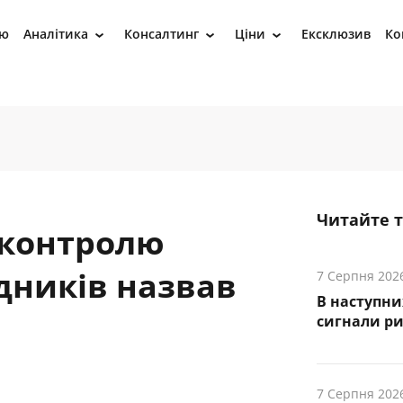
ію
Аналітика
Консалтинг
Ціни
Ексклюзив
Ко
›
›
›
Читайте 
 контролю
дників назвав
7 Серпня 202
В наступни
cигнали р
7 Серпня 202