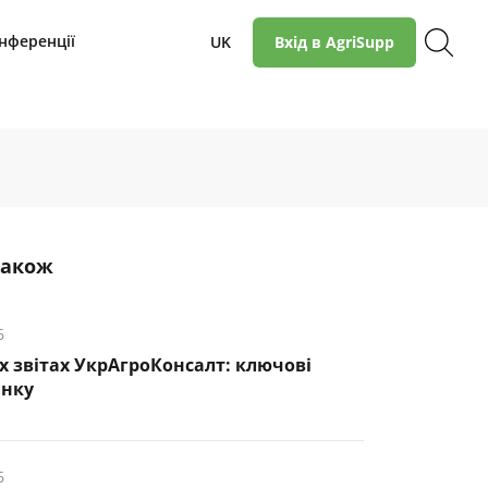
нференції
UK
Вхід в AgriSupp
також
6
х звітах УкрАгроКонсалт: ключові
инку
6