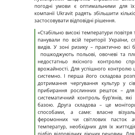
погодні умови є оптимальними для їх
компанії Ukravit радять збільшити кільк
застосовувати відповідні рішення.
«Стабільно високі температури повітря т
панували по всій території України,
видів. У зоні ризику – практично всі 
пошкоджують польові, овочеві та пло
недостатньо якісного контролю спр
врожайності. Для успішного контролю ц
системно. І перша його складова розп
дотримання чергування культур у сів
прибирання рослинних решток – для 
систематичний контроль бур’янів, як
базою. Друга складова – це монітори
способами, а саме: власне візуал
феромонних чи світлових пасток а
температур, необхідних для їх життєді
підбір відповідних діючих речовин. Дл