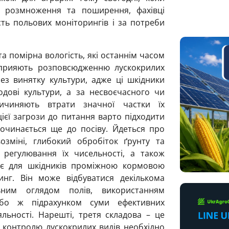
 розмноження та поширення, фахівці
ість польових моніторингів і за потреби
а помірна вологість, які останнім часом
 сприяють розповсюдженню лускокрилих
без винятку культури, адже ці шкідники
дові культури, а за несвоєчасного чи
ичиняють втрати значної частки їх
ієї загрози до питання варто підходити
очинається ще до посіву. Йдеться про
озміні, глибокий обробіток ґрунту та
регулювання їх чисельності, а також
і є для шкідників проміжною кормовою
нг. Він може відбуватися декількома
ьним оглядом полів, використанням
бо ж підрахунком суми ефективних
яльності. Нарешті, третя складова – це
я контролю лускокрилих видів необхідно