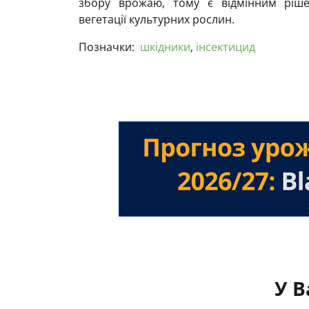
збору врожаю, тому є відмінним ріше
вегетації культурних рослин.
Позначки:
шкідники
,
інсектицид
У В