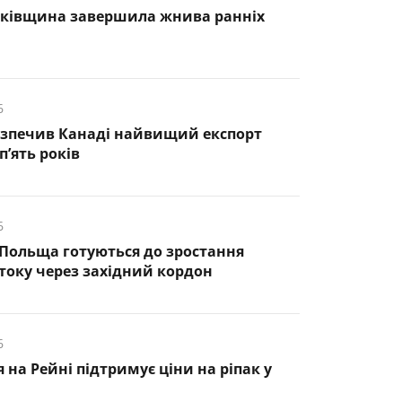
нківщина завершила жнива ранніх
6
езпечив Канаді найвищий експорт
п’ять років
6
 Польща готуються до зростання
оку через західний кордон
6
 на Рейні підтримує ціни на ріпак у