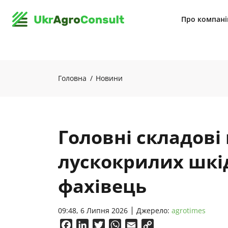
Про компан
Головна
Новини
Головні складові
лускокрилих шкі
фахівець
09:48, 6 Липня 2026
Джерело:
agrotimes
Facebook
LinkedIn
Twitter
WhatsApp
Email
Copy