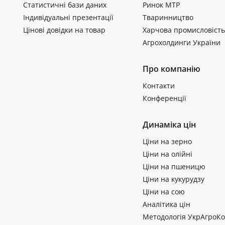
Статистичні бази даних
Ринок МТР
Індивідуальні презентації
Тваринництво
Цінові довідки на товар
Харчова промисловість
Агрохолдинги України
Про компанію
Контакти
Конференції
Динаміка цін
Ціни на зерно
Ціни на олійні
Ціни на пшеницю
Ціни на кукурудзу
Ціни на сою
Аналітика цін
Методологія УкрАгроКо