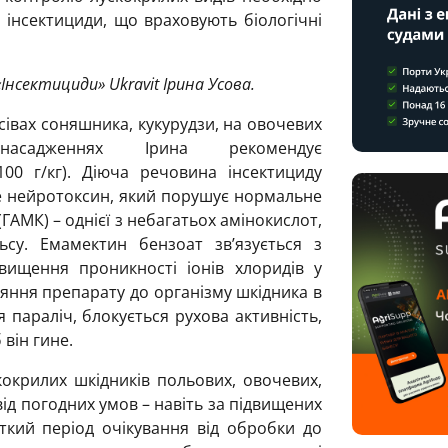
 інсектициди, що враховують біологічні
Інсектициди» Ukravit Ірина Усова.
сівах соняшника, кукурудзи, на овочевих
насадженнях Ірина рекомендує
100 г/кг). Діюча речовина інсектициду
е нейротоксин, який порушує нормальне
ГАМК) – однієї з небагатьох амінокислот,
су. Емамектин бензоат зв’язується з
ищення проникності іонів хлоридів у
ляння препарату до організму шкідника в
я параліч, блокується рухова активність,
 він гине.
кокрилих шкідників польових, овочевих,
ід погодних умов – навіть за підвищених
ткий період очікування від обробки до