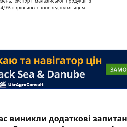
зень, експорт малазійської продукції з
,5–4,9% порівняно з попереднім місяцем.
ас виникли додаткові запита