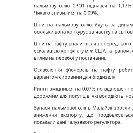
пальмову олію CPO1 піднявся на 1,17%.
Чикаго знизилися на 0,09%.
Ціни на пальмову олію йдуть за динам
оскільки вона конкурує за частку на світо
Ціни на нафту впали після попередньог
ескалацією конфлікту між США та Іраном,
вплив на перебої у постачанні.
Ослаблення ф’ючерсів на нафту роби
варіантом сировини для біодизеля.
Рингіт зміцнився на 0,07% по відношенн
дорожчим для покупців, які володіють ін
Запаси пальмової олії в Малайзії зросли 
зниження експорту, що продовжується
показали дані галузевого регулятора.