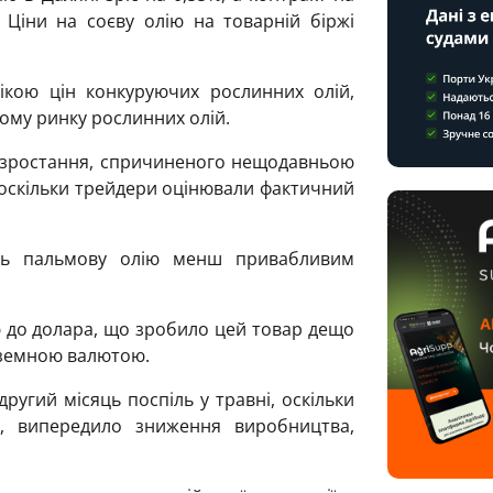
 Ціни на соєву олію на товарній біржі
ікою цін конкуруючих рослинних олій,
вому ринку рослинних олій.
о зростання, спричиненого нещодавньою
 оскільки трейдери оцінювали фактичний
ть пальмову олію менш привабливим
ю до долара, що зробило цей товар дещо
оземною валютою.
другий місяць поспіль у травні, оскільки
, випередило зниження виробництва,