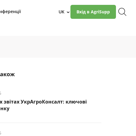
нференції
UK
Вхід в AgriSupp
›
також
6
х звітах УкрАгроКонсалт: ключові
инку
6