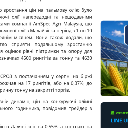
о зростання цін на пальмову олію було
ючі олії напередодні та нещодавніми
ами компанії AmSpec Agri Malaysia, що
мової олії з Малайзії за період з 1 по 10
еднім місяцем. Вони також додали, що
могло сприяти подальшому зростанню
ія оцінює рівні підтримки та опору для
значках 4500 рингітів за тонну та 4630
CPO3 з постачанням у серпні на біржі
рожчав на 17 рингітів, або на 0,37%, до
ричну тонну на закритті торгів.
ній динаміці цін на конкуруючі олійні
льного годинника, повідомив трейдер з
ю в Даляні зріс на 0,55%, а контракт на