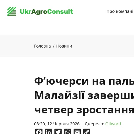
Про компан
Головна
Новини
Ф’ючерси на паль
Малайзії заверш
четвер зростанн
08:20, 12 Червня 2026
Джерело:
Oilword
Facebook
LinkedIn
Twitter
WhatsApp
Email
Copy