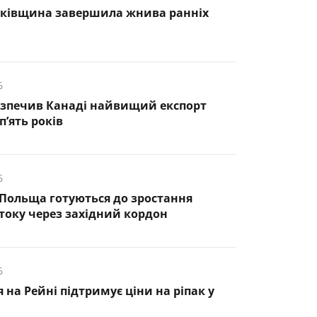
нківщина завершила жнива ранніх
6
езпечив Канаді найвищий експорт
п’ять років
6
 Польща готуються до зростання
оку через західний кордон
6
 на Рейні підтримує ціни на ріпак у