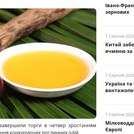
Івано-Фра
зернових
7 Серпня 202
Китай заб
ячменю за 
7 Серпня 202
Україна та
вантажопот
7 Серпня 202
Мілководдя
 завершили торги в четвер зростанням
Європі
ення конкуруючих рослинних олій.