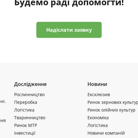
Будемо раді допомогти!
Надіслати заявку
Дослідження
Новини
Рослинництво
Ексклюзив
ні.
Переробка
Ринок зернових культу
Логістика
Ринок олійних культур
Тваринництво
Економіка
ння
Ринок МТР
Логістика
Інвестиції
Новини компаній