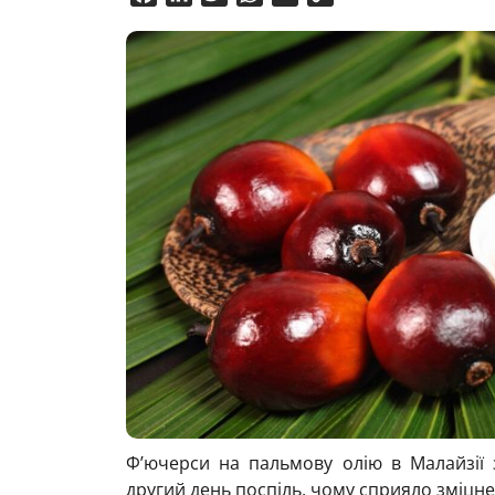
Link
Ф’ючерси на пальмову олію в Малайзії
другий день поспіль, чому сприяло зміцн