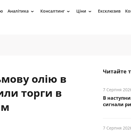
ію
Аналітика
Консалтинг
Ціни
Ексклюзив
Ко
›
›
›
Читайте 
мову олію в
или торги в
7 Серпня 202
В наступни
ям
cигнали р
7 Серпня 202