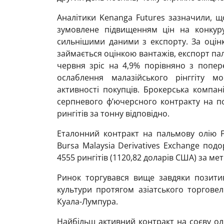
Аналітики Kenanga Futures зазначили, щ
зумовлене підвищенням цін на конкуру
сильнішими даними з експорту. За оцінк
займається оцінкою вантажів, експорт паль
червня зріс на 4,9% порівняно з попер
ослаблення малазійського рінггіту 
активності покупців. Брокерська компан
серпневого ф’ючерсного контракту на по
рингітів за тонну відповідно.
Еталонний контракт на пальмову олію F
Bursa Malaysia Derivatives Exchange подо
4555 рингітів (1120,82 доларів США) за мет
Ринок торгувався вище завдяки позитив
культури протягом азіатського торгове
Куала-Лумпура.
Найбільш активний контракт на соєву олі