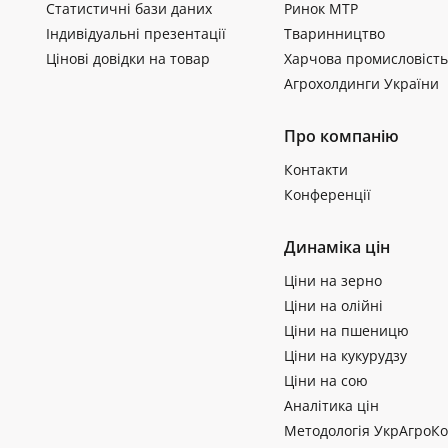
Статистичні бази даних
Ринок МТР
Індивідуальні презентації
Тваринництво
Цінові довідки на товар
Харчова промисловість
Агрохолдинги України
Про компанію
Контакти
Конференції
Динаміка цін
Ціни на зерно
Ціни на олійні
Ціни на пшеницю
Ціни на кукурудзу
Ціни на сою
Аналітика цін
Методологія УкрАгроКо