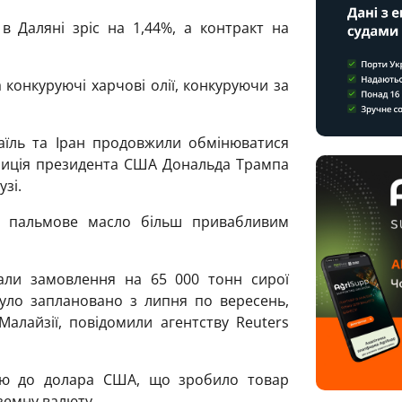
в Даляні зріс на 1,44%, а контракт на
 конкуруючі харчові олії, конкуруючи за
раїль та Іран продовжили обмінюватися
зиція президента США Дональда Трампа
зі.
ь пальмове масло більш привабливим
вали замовлення на 65 000 тонн сирої
було заплановано з липня по вересень,
Малайзії, повідомили агентству Reuters
нню до долара США, що зробило товар
земну валюту.