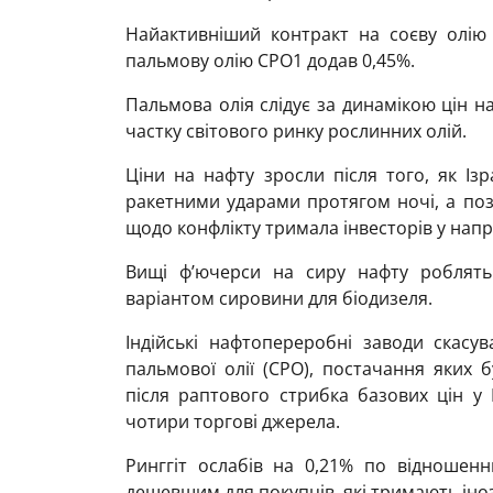
Найактивніший контракт на соєву олію 
пальмову олію CPO1 додав 0,45%.
Пальмова олія слідує за динамікою цін на
частку світового ринку рослинних олій.
Ціни на нафту зросли після того, як Із
ракетними ударами протягом ночі, а по
щодо конфлікту тримала інвесторів у напру
Вищі ф’ючерси на сиру нафту роблят
варіантом сировини для біодизеля.
Індійські нафтопереробні заводи скасу
пальмової олії (CPO), постачання яких 
після раптового стрибка базових цін у 
чотири торгові джерела.
Ринггіт ослабів на 0,21% по відноше
дешевшим для покупців, які тримають іно