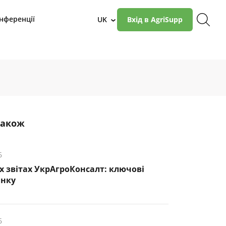
нференції
UK
Вхід в AgriSupp
›
також
6
х звітах УкрАгроКонсалт: ключові
инку
6