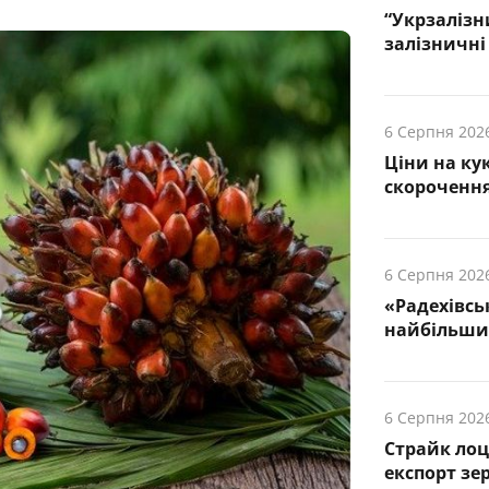
“Укрзалізн
залізничні 
6 Серпня 202
Ціни на ку
скорочення
6 Серпня 202
«Радехівсь
найбільших
6 Серпня 202
Страйк лоц
експорт зе