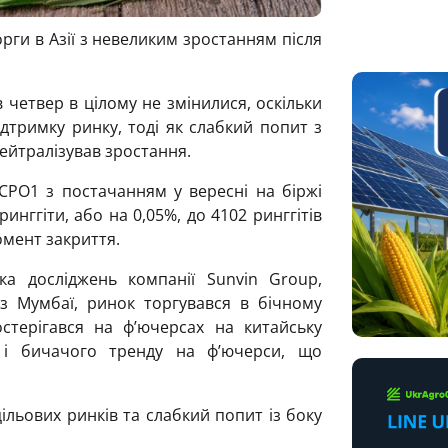
ги в Азії з невеликим зростанням після
 четвер в цілому не змінилися, оскільки
ідтримку ринку, тоді як слабкий попит з
ейтралізував зростання.
CPO1 з постачанням у вересні на біржі
инггіти, або на 0,05%, до 4102 ринггітів
омент закриття.
ка досліджень компанії Sunvin Group,
з Мумбаї, ринок торгувався в бічному
остерігався на ф’ючерсах на китайську
, і бичачого тренду на ф’ючерси, що
цільових ринків та слабкий попит із боку