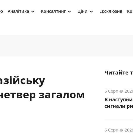
ію
Аналітика
Консалтинг
Ціни
Ексклюзив
Ко
›
›
›
Читайте 
азійську
четвер загалом
6 Серпня 202
В наступни
cигнали р
6 Серпня 202