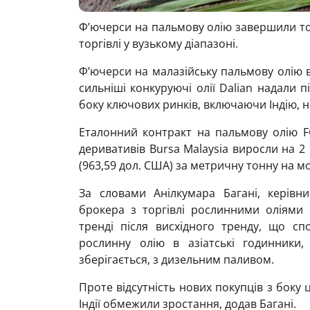
Ф’ючерси на пальмову олію завершили тор
торгівлі у вузькому діапазоні.
Ф’ючерси на малазійську пальмову олію в
сильніші конкуруючі олії Dalian надали п
боку ключових ринків, включаючи Індію, н
Еталонний контракт на пальмову олію F
деривативів Bursa Malaysia виросли на 2 р
(963,59 дол. США) за метричну тонну на м
За словами Анілкумара Багані, керівни
брокера з торгівлі рослинними оліями 
тренді після висхідного тренду, що сп
рослинну олію в азіатські годинники
зберігається, з дизельним паливом.
Проте відсутність нових покупців з боку 
Індії обмежили зростання, додав Багані.