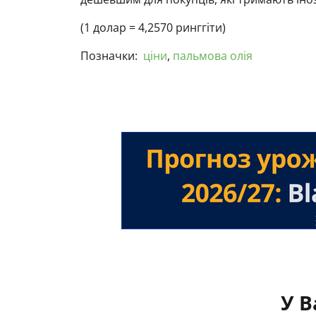
(1 долар = 4,2570 ринггіти)
Позначки:
ціни
,
пальмова олія
У В