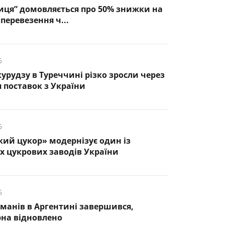
иця” домовляється про 50% знижки на
перевезення ч...
6
курудзу в Туреччині різко зросли через
 поставок з України
6
кий цукор» модернізує один із
 цукрових заводів України
6
манів в Аргентині завершився,
рна відновлено