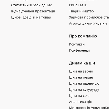
Статистичні бази даних
Ринок МТР
Індивідуальні презентації
Тваринництво
Цінові довідки на товар
Харчова промисловість
Агрохолдинги України
Про компанію
Контакти
Конференції
Динаміка цін
Ціни на зерно
Ціни на олійні
Ціни на пшеницю
Ціни на кукурудзу
Ціни на сою
Аналітика цін
Методологія УкрАгроКо