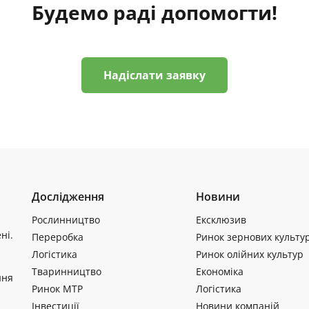
Будемо раді допомогти!
Надіслати заявку
Дослідження
Новини
Рослинництво
Ексклюзив
ні.
Переробка
Ринок зернових культу
Логістика
Ринок олійних культур
Тваринництво
Економіка
ння
Ринок МТР
Логістика
Інвестиції
Новини компаній