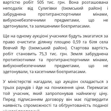
вартістю робіт 505 тис. грн. Вона розташована
неподалік від Сулигівки (Ізюмський район) і
забруднена протитранспортними мінами,
вибухонебезпечними предметами, що не
здетонували, та залишеними боєприпасами.
Ще на одному аукціоні учасники будуть змагатися за
право очистити ділянку площею 0,59 га біля села
Вовчий Яр (Ізюмський район). Стартова вартість
робіт становить 75,3 тис. грн. Земля забруднена
протипіхотними та протитранспортними мінами,
вибухонебезпечними предметами, що не
здетонували, та касетними боєприпасами.
У міністерстві нагадали, що аукціон складається з
трьох раундів і йде на пониження ціни. Перемагає
той учасник, який запропонував найнижчу ціну.
Перед підписанням договору він має підтвердити
наявність спроможності та обґрунтованість поданої