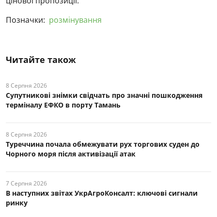
цінової пропозиції.
Позначки:
розмінування
Читайте також
8 Серпня 2026
Супутникові знімки свідчать про значні пошкодження
терміналу ЕФКО в порту Тамань
8 Серпня 2026
Туреччина почала обмежувати рух торгових суден до
Чорного моря після активізації атак
7 Серпня 2026
В наступних звітах УкрАгроКонсалт: ключові cигнали
ринку