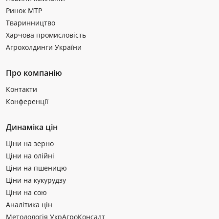
Ринок МТР
Тваринництво
Харчова промисловість
Агрохолдинги України
Про компанію
Контакти
Конференції
Динаміка цін
Ціни на зерно
Ціни на олійні
Ціни на пшеницю
Ціни на кукурудзу
Ціни на сою
Аналітика цін
Методологія УкрАгроКонсалт