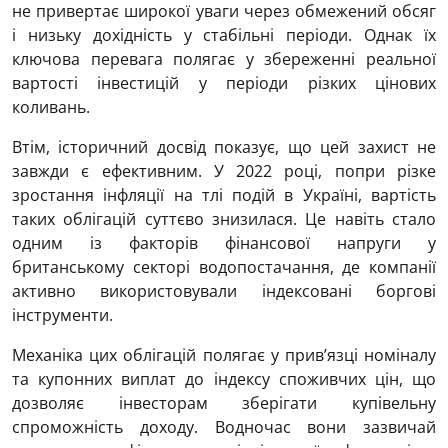
не привертає широкої уваги через обмежений обсяг
і низьку дохідність у стабільні періоди. Однак їх
ключова перевага полягає у збереженні реальної
вартості інвестицій у періоди різких цінових
коливань.
Втім, історичний досвід показує, що цей захист не
завжди є ефективним. У 2022 році, попри різке
зростання інфляції на тлі подій в Україні, вартість
таких облігацій суттєво знизилася. Це навіть стало
одним із факторів фінансової напруги у
британському секторі водопостачання, де компанії
активно використовували індексовані боргові
інструменти.
Механіка цих облігацій полягає у прив’язці номіналу
та купонних виплат до індексу споживчих цін, що
дозволяє інвесторам зберігати купівельну
спроможність доходу. Водночас вони зазвичай