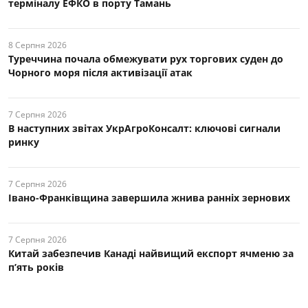
терміналу ЕФКО в порту Тамань
8 Серпня 2026
Туреччина почала обмежувати рух торгових суден до
Чорного моря після активізації атак
7 Серпня 2026
В наступних звітах УкрАгроКонсалт: ключові cигнали
ринку
7 Серпня 2026
Івано-Франківщина завершила жнива ранніх зернових
7 Серпня 2026
Китай забезпечив Канаді найвищий експорт ячменю за
п’ять років