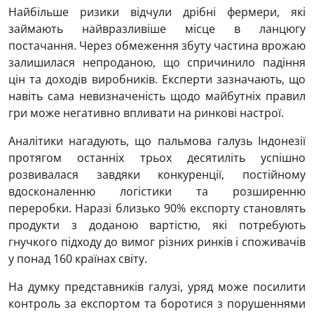
Найбільше ризики відчули дрібні фермери, які
займають найвразливіше місце в ланцюгу
постачання. Через обмеження збуту частина врожаю
залишилася непроданою, що спричинило падіння
цін та доходів виробників. Експерти зазначають, що
навіть сама невизначеність щодо майбутніх правил
гри може негативно впливати на ринкові настрої.
Аналітики нагадують, що пальмова галузь Індонезії
протягом останніх трьох десятиліть успішно
розвивалася завдяки конкуренції, постійному
вдосконаленню логістики та розширенню
переробки. Наразі близько 90% експорту становлять
продукти з доданою вартістю, які потребують
гнучкого підходу до вимог різних ринків і споживачів
у понад 160 країнах світу.
На думку представників галузі, уряд може посилити
контроль за експортом та боротися з порушеннями