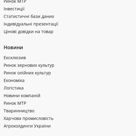
Ринок МТР
Інвестиції
Статистичні бази даних
Індивідуальні презентації
Цінові довідки на товар
Новини
Ексклюзив
Ринок зернових культур
Ринок олійних культур
Економіка
Логістика
Новини компаній
Ринок МТР
Тваринництво
Харчова промисловість
Агрохолдинги України