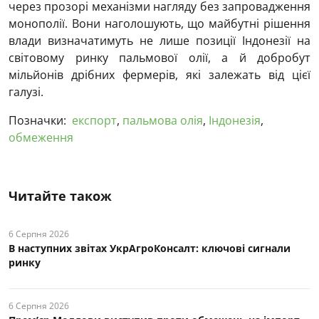
через прозорі механізми нагляду без запровадження
монополії. Вони наголошують, що майбутні рішення
влади визначатимуть не лише позиції Індонезії на
світовому ринку пальмової олії, а й добробут
мільйонів дрібних фермерів, які залежать від цієї
галузі.
Позначки:
експорт
,
пальмова олія
,
Індонезія
,
обмеження
Читайте також
6 Серпня 2026
В наступних звітах УкрАгроКонсалт: ключові cигнали
ринку
6 Серпня 2026