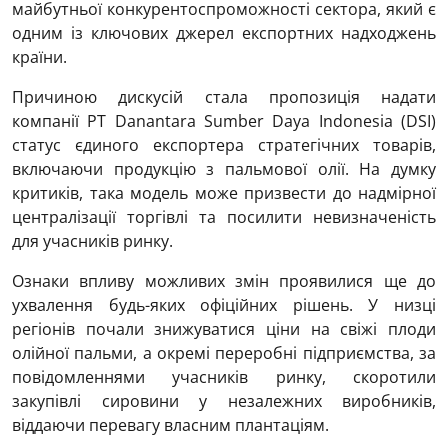
майбутньої конкурентоспроможності сектора, який є
одним із ключових джерел експортних надходжень
країни.
Причиною дискусій стала пропозиція надати
компанії PT Danantara Sumber Daya Indonesia (DSI)
статус єдиного експортера стратегічних товарів,
включаючи продукцію з пальмової олії. На думку
критиків, така модель може призвести до надмірної
централізації торгівлі та посилити невизначеність
для учасників ринку.
Ознаки впливу можливих змін проявилися ще до
ухвалення будь-яких офіційних рішень. У низці
регіонів почали знижуватися ціни на свіжі плоди
олійної пальми, а окремі переробні підприємства, за
повідомленнями учасників ринку, скоротили
закупівлі сировини у незалежних виробників,
віддаючи перевагу власним плантаціям.