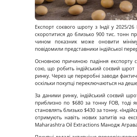
Експорт соєвого шроту з Індії у 2025/26
скоротитися до близько 900 тис. тонн п
чином показник може оновити мінім
повідомили представники індійської перер
Основною причиною падіння експорту ст
сою, що робить індійський соєвий шрот
ринку. Через це переробні заводи фактич
оскільки покупці переключаються на деше
За даними ринку, індійський соєвий шро
приблизно по $680 за тонну FOB, тоді я
становлять близько $430 за тонну. «Індійсь
отримують навіть нових запитів на ек
Maharashtra Oil Extractions Манодж Аграва
Покупці дедалі активніше переорієнтовую