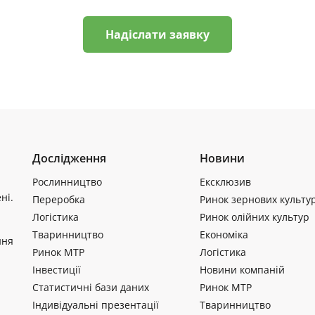
Надіслати заявку
Дослідження
Новини
Рослинництво
Ексклюзив
ні.
Переробка
Ринок зернових культу
Логістика
Ринок олійних культур
Тваринництво
Економіка
ння
Ринок МТР
Логістика
Інвестиції
Новини компаній
Статистичні бази даних
Ринок МТР
Індивідуальні презентації
Тваринництво