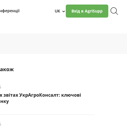
нференції
UK
Вхід в AgriSupp
›
також
6
х звітах УкрАгроКонсалт: ключові
инку
6