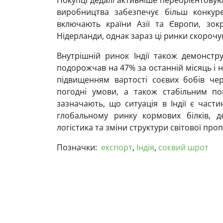
виробництва забезпечує більш конкуре
включають країни Азії та Європи, зок
Нідерланди, однак зараз ці ринки скорочуют
Внутрішній ринок Індії також демонстр
подорожчав на 47% за останній місяць і н
підвищенням вартості соєвих бобів че
погодні умови, а також стабільним по
зазначають, що ситуація в Індії є час
глобальному ринку кормових білків, д
логістика та зміни структури світової проп
Позначки:
експорт
,
Індія
,
соєвий шрот