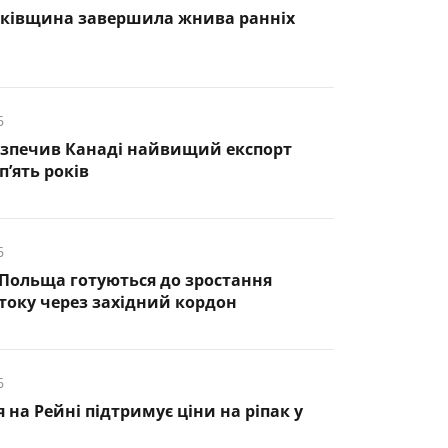
нківщина завершила жнива ранніх
6
езпечив Канаді найвищий експорт
п’ять років
6
 Польща готуються до зростання
оку через західний кордон
6
 на Рейні підтримує ціни на ріпак у