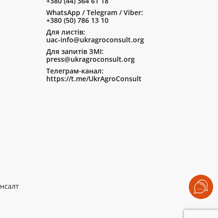
+380 (44) 364 61 18
WhatsApp / Telegram / Viber:
+380 (50) 786 13 10
Для листів:
uac-info@ukragroconsult.org
Для запитів ЗМІ:
press@ukragroconsult.org
Телеграм-канал:
https://t.me/UkrAgroConsult
нсалт