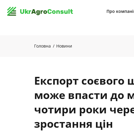
Про компан
Головна
Новини
Експорт соєвого ш
може впасти до м
чотири роки чере
зростання цін