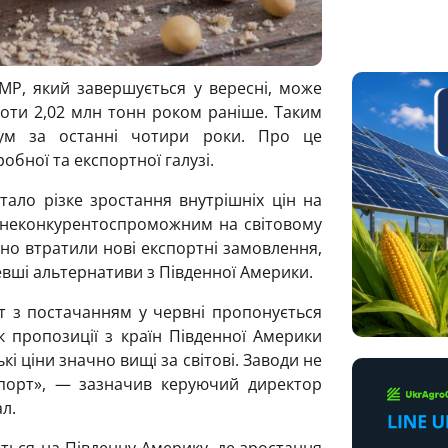
 МР, який завершується у вересні, може
роти 2,02 млн тонн роком раніше. Таким
ум за останні чотири роки. Про це
обної та експортної галузі.
ало різке зростання внутрішніх цін на
 неконкурентоспроможним на світовому
но втратили нові експортні замовлення,
вші альтернативи з Південної Америки.
т з постачанням у червні пропонується
к пропозиції з країн Південної Америки
кі ціни значно вищі за світові. Заводи не
спорт», — зазначив керуючий директор
л.
ться на Південну Америку, де зростання