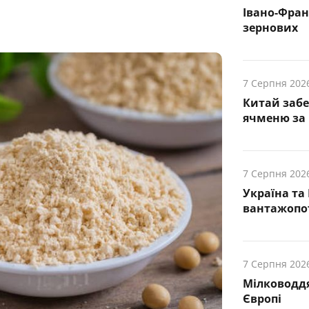
Івано-Фра
зернових
7 Серпня 202
Китай заб
ячменю за 
7 Серпня 202
Україна та
вантажопот
7 Серпня 202
Мілководдя
Європі