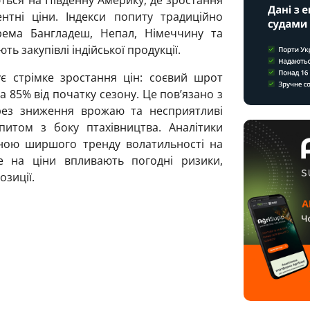
нтні ціни. Індекси попиту традиційно
рема Бангладеш, Непал, Німеччину та
ь закупівлі індійської продукції.
ує стрімке зростання цін: соєвий шрот
а 85% від початку сезону. Це пов’язано з
рез зниження врожаю та несприятливі
питом з боку птахівництва. Аналітики
тиною ширшого тренду волатильності на
е на ціни впливають погодні ризики,
озиції.