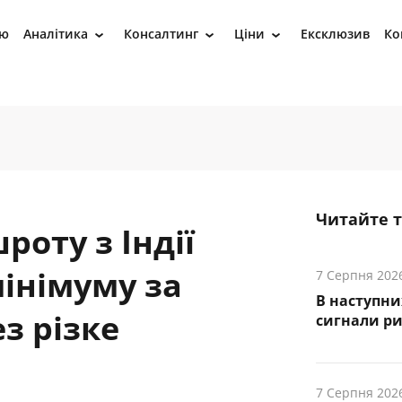
ію
Аналітика
Консалтинг
Ціни
Ексклюзив
Ко
›
›
›
Читайте 
роту з Індії
інімуму за
7 Серпня 202
В наступни
з різке
cигнали р
7 Серпня 202