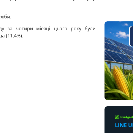
ужби.
ду за чотири місяці цього року були
а (11,4%).