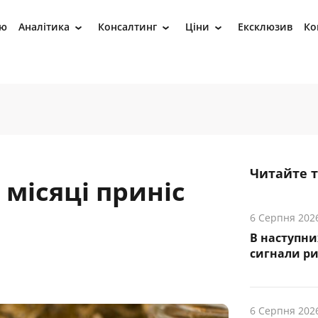
ію
Аналітика
Консалтинг
Ціни
Ексклюзив
Ко
›
›
›
Читайте 
 місяці приніс
6 Серпня 202
В наступни
cигнали р
6 Серпня 202