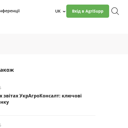
нференції
UK
Вхід в AgriSupp
›
також
6
х звітах УкрАгроКонсалт: ключові
инку
6