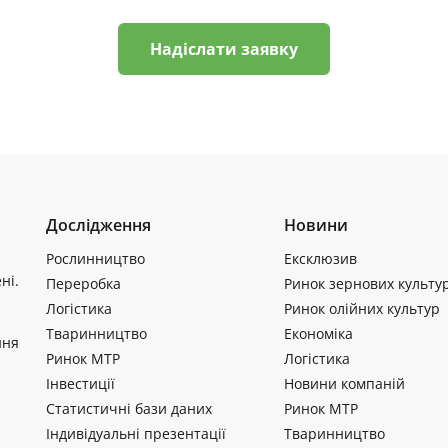
Надіслати заявку
Дослідження
Новини
Рослинництво
Ексклюзив
ні.
Переробка
Ринок зернових культу
Логістика
Ринок олійних культур
Тваринництво
Економіка
ння
Ринок МТР
Логістика
Інвестиції
Новини компаній
Статистичні бази даних
Ринок МТР
Індивідуальні презентації
Тваринництво