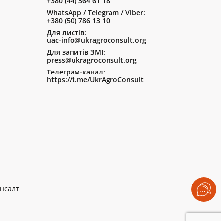
+380 (44) 364 61 18
WhatsApp / Telegram / Viber:
+380 (50) 786 13 10
Для листів:
uac-info@ukragroconsult.org
Для запитів ЗМІ:
press@ukragroconsult.org
Телеграм-канал:
https://t.me/UkrAgroConsult
нсалт