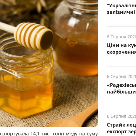
“Укрзалізн
залізничні 
6 Серпня 202
Ціни на ку
скорочення
6 Серпня 202
«Радехівсь
найбільших
6 Серпня 202
Страйк лоц
експорт зе
кспортувала 14,1 тис. тонн меду на суму