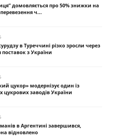
иця” домовляється про 50% знижки на
перевезення ч...
6
курудзу в Туреччині різко зросли через
 поставок з України
6
кий цукор» модернізує один із
 цукрових заводів України
6
манів в Аргентині завершився,
рна відновлено