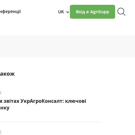
нференції
UK
Вхід в AgriSupp
›
також
6
х звітах УкрАгроКонсалт: ключові
инку
6