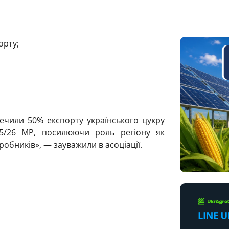
орту;
ечили 50% експорту українського цукру
5/26 МР, посилюючи роль регіону як
робників», — зауважили в асоціації.