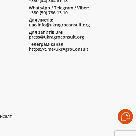
+380 (44) 364 61 18
WhatsApp / Telegram / Viber:
+380 (50) 786 13 10
Для листів:
uac-info@ukragroconsult.org
Для запитів ЗМІ:
press@ukragroconsult.org
Телеграм-канал:
https://t.me/UkrAgroConsult
нсалт