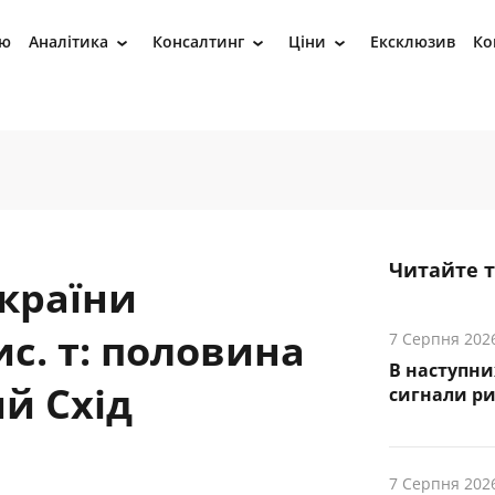
ію
Аналітика
Консалтинг
Ціни
Ексклюзив
Ко
›
›
›
Читайте 
України
с. т: половина
7 Серпня 202
В наступни
й Схід
cигнали р
7 Серпня 202