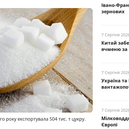
Івано-Фра
зернових
7 Серпня 202
Китай заб
ячменю за 
7 Серпня 202
Україна та
вантажопот
7 Серпня 202
Мілководдя
го року експортувала 504 тис. т цукру.
Європі