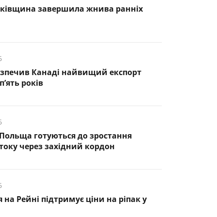
нківщина завершила жнива ранніх
6
езпечив Канаді найвищий експорт
п’ять років
6
 Польща готуються до зростання
оку через західний кордон
6
 на Рейні підтримує ціни на ріпак у