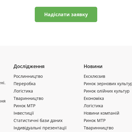
Надіслати заявку
Дослідження
Новини
Рослинництво
Ексклюзив
ні.
Переробка
Ринок зернових культу
Логістика
Ринок олійних культур
Тваринництво
Економіка
ння
Ринок МТР
Логістика
Інвестиції
Новини компаній
Статистичні бази даних
Ринок МТР
Індивідуальні презентації
Тваринництво