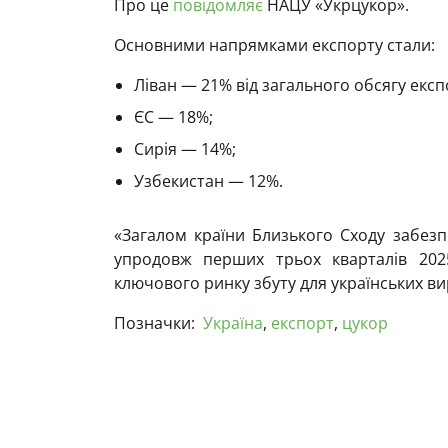
Про це
повідомляє
НАЦУ «Укрцукор».
Основними напрямками експорту стали:
Ліван — 21% від загального обсягу експ
ЄС — 18%;
Сирія — 14%;
Узбекистан — 12%.
«Загалом країни Близького Сходу забезп
упродовж перших трьох кварталів 202
ключового ринку збуту для українських ви
Позначки:
Україна
,
експорт
,
цукор