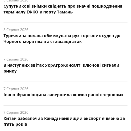
8 Серпня 2026
Супутникові знімки свідчать про значні пошкодження
терміналу ЕФКО в порту Тамань
8 Серпня 2026
Туреччина почала обмежувати рух торгових суден до
Чорного моря після активізації атак
7 Серпня 2026
В наступних звітах УкрАгроКонсалт: ключові cигнали
ринку
7 Серпня 2026
Івано-Франківщина завершила жнива ранніх зернових
7 Серпня 2026
Китай забезпечив Канаді найвищий експорт ячменю за
п’ять років