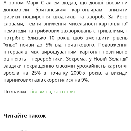
Агроном Марк Сталгем додав, що довші сівозміни
допомогли британським картоплярам знизити
ризики поширення шкідників та хвороб. За його
словами, темпи зниження чисельності картопляної
нематоди та грибкових захворювань є тривалими, і
потрібно близько 10 років, щоб зменшити рівень
їхньої появи до 5% від початкового. Подовження
інтервалів між вирощуванням картоплі позитивно
оцінюють і переробники. Зокрема, у Новій Зеландії
завдяки покращенню сівозмін урожайність картоплі
зросла на 25% з початку 2000-х років, а викиди
парникових газів скоротилися на 9%.
Позначки:
сівозміна
,
картопля
Читайте також