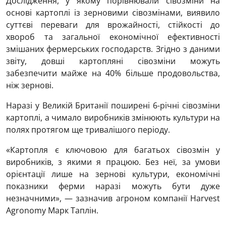
Дослідження, у якому порівнювали сівозміни на
основі картоплі із зерновими сівозмінами, виявило
суттєві переваги для врожайності, стійкості до
хвороб та загальної економічної ефективності
змішаних фермерських господарств. Згідно з даними
звіту, довші картопляні сівозміни можуть
забезпечити майже на 40% більше продовольства,
ніж зернові.
Наразі у Великій Британії поширені 6-річні сівозміни
картоплі, а чимало виробників змінюють культури на
полях протягом ще тривалішого періоду.
«Картопля є ключовою для багатьох сівозмін у
виробників, з якими я працюю. Без неї, за умови
орієнтації лише на зернові культури, економічні
показники ферми наразі можуть бути дуже
незначними», — зазначив агроном компанії Harvest
Agronomy Марк Таплін.