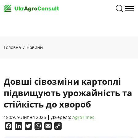
Головна
Новини
Довші сівозміни картоплі
підвищують урожайність та
стійкість до хвороб
18:09, 9 Липня 2026
Джерело:
AgroTimes
Facebook
LinkedIn
Twitter
WhatsApp
Email
Copy
Link