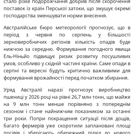
стало різке подорожчання добрив після скорочення
поставок із країн Перської затоки, що змушує окремі
господарства зменшувати норми внесення.
Австралійське бюро метеорології прогнозує, що в
період з червня по серпень у більшості
зерновиробничих регіонів кількість опадів буде
нижчою за середню. Формування погодного явища
Ель-Ніньйо підвищує ризик розвитку посушливих
умов, особливо у східній частині країни. Саме опади в
серпні та вересні будуть критично важливими для
формування врожайності перед початком збирання.
Уряд Австралії наразі прогнозує виробництво
пшениці у 2026 році на рівні 26,7 млн тонн, що майже
на 9 млн тонн менше порівняно з попереднім
сезоном і стане найнижчим показником за останні
три роки. Попри покращення ситуації після дощів,
багато фермерів уже скоротили заплановані площі
посівів і зберігають обережний підхід до нового