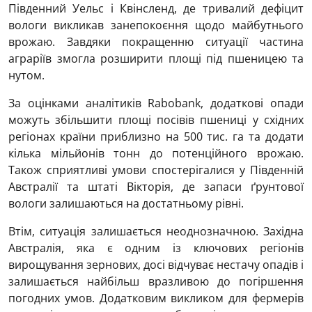
Південний Уельс і Квінсленд, де тривалий дефіцит
вологи викликав занепокоєння щодо майбутнього
врожаю. Завдяки покращенню ситуації частина
аграріїв змогла розширити площі під пшеницею та
нутом.
За оцінками аналітиків Rabobank, додаткові опади
можуть збільшити площі посівів пшениці у східних
регіонах країни приблизно на 500 тис. га та додати
кілька мільйонів тонн до потенційного врожаю.
Також сприятливі умови спостерігалися у Південній
Австралії та штаті Вікторія, де запаси ґрунтової
вологи залишаються на достатньому рівні.
Втім, ситуація залишається неоднозначною. Західна
Австралія, яка є одним із ключових регіонів
вирощування зернових, досі відчуває нестачу опадів і
залишається найбільш вразливою до погіршення
погодних умов. Додатковим викликом для фермерів