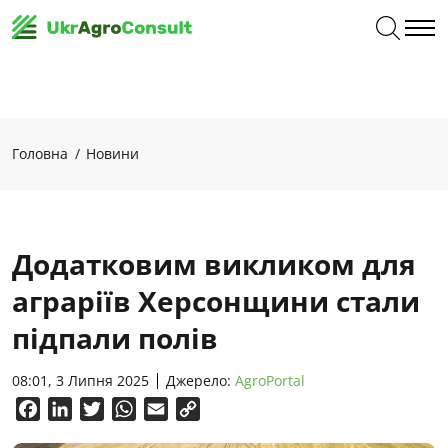
Головна
Новини
Додатковим викликом для
аграріїв Херсонщини стали
підпали полів
08:01, 3 Липня 2025
Джерело:
AgroPortal
Facebook
LinkedIn
Twitter
WhatsApp
Email
Copy
Link