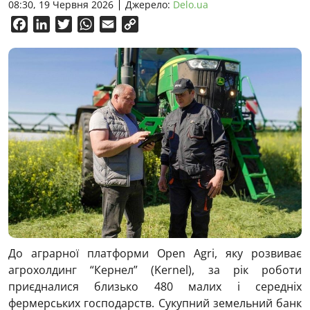
08:30, 19 Червня 2026
Джерело:
Delo.ua
Facebook
LinkedIn
Twitter
WhatsApp
Email
Copy
Link
До аграрної платформи Open Agri, яку розвиває
агрохолдинг “Кернел” (Kernel), за рік роботи
приєдналися близько 480 малих і середніх
фермерських господарств. Сукупний земельний банк