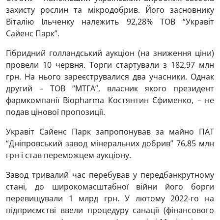
захисту рослин та мікродобрив. Його засновнику
Віталію Ільченку належить 92,28% ТОВ “Укравіт
Сайенс Парк”.
Гібридний голландський аукціон (на зниження ціни)
провели 10 червня. Торги стартували з 182,97 млн
грн. На нього зареєструвалися два учасники. Однак
другий – ТОВ “МТГА”, власник якого президент
фармкомпанії Biopharma Костянтин Єфименко, – не
подав цінової пропозиції.
Укравіт Сайенс Парк запропонував за майно ПАТ
“Дніпровський завод мінеральних добрив” 76,85 млн
грн і став переможцем аукціону.
Завод тривалий час перебував у передбанкрутному
стані, до широкомасштабної війни його борги
перевищували 1 млрд грн. У лютому 2022-го на
підприємстві ввели процедуру санації (фінансового