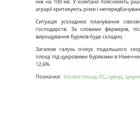
ніж на 100 км. У компанії пояснюють рі
аграрії критикують різке і непередбачува
Ситуація ускладнює планування сівозм
господарств. За словами фермерів, пі
вирощування буряків буде складно.
Загалом галузь очікує подальшого ско
площі під цукровими буряками в Німеччи
12,6%.
Позначки:
посівні площі
,
ЄС
,
цукор
,
цукро