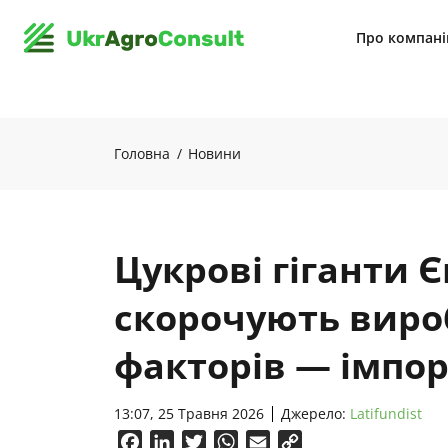
Про компан
Головна
Новини
Цукрові гіганти 
скорочують виро
факторів — імпор
13:07, 25 Травня 2026
Джерело:
Latifundist
Facebook
LinkedIn
Twitter
WhatsApp
Email
Copy