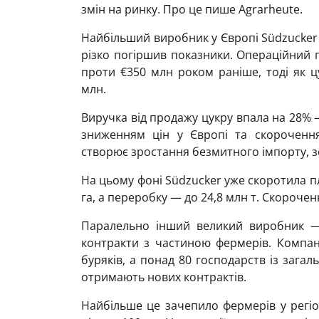
змін на ринку. Про це пише Agrarheute.
Найбільший виробник у Європі Südzucker 
різко погіршив показники. Операційний 
проти €350 млн роком раніше, тоді як ц
млн.
Виручка від продажу цукру впала на 28% 
зниженням цін у Європі та скороченням
створює зростання безмитного імпорту, з
На цьому фоні Südzucker уже скоротила пл
га, а переробку — до 24,8 млн т. Скорочен
Паралельно інший великий виробник —
контракти з частиною фермерів. Компан
буряків, а понад 80 господарств із зага
отримають нових контрактів.
Найбільше це зачепило фермерів у регіон