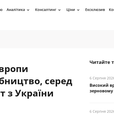
ію
Аналітика
Консалтинг
Ціни
Ексклюзив
Ко
›
›
›
Читайте 
Європи
бництво, серед
6 Серпня 202
Високий вр
т з України
зерновому
6 Серпня 202