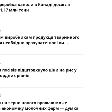
ереробка каноли в Канаді досягла
1,17 млн тонн
6
им виробникам продукції тваринного
 необхідно врахувати нові ви...
6
 посівів підштовхнуло ціни на рис у
ордних рівнів
6
н на зерно нового врожаю може
 економіку молочних ферм — думка