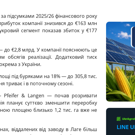
за підсумками 2025/26 фінансового року
прибуток компанії знизився до €163 млн
укровий сегмент показав збиток у €177
— до €2,8 млрд. У компанії пояснюють це
 обсягів реалізації. Додатковий тиск
окрема з України.
ощі під буряками на 18% — до 305,8 тис.
ня триває і в поточному сезоні.
 Pfeifer & Langen — почав розривати
ія планує суттєво зменшити переробку
льною площею близько 1,2 тис. га вже не
ах, віддалених від заводу в Лаге більш