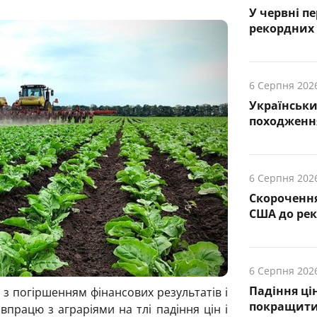
У червні п
рекордних 
6 Серпня 202
Українськ
походження
6 Серпня 202
Скорочення
США до рек
6 Серпня 202
Падіння ці
з погіршенням фінансових результатів і
покращити
працю з аграріями на тлі падіння цін і