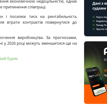
шення економічною недоцільністю, однак
не припинення співпраці.
ін і посилює тиск на рентабельність
сля втрати контрактів повернутися до
рочення виробництва. За прогнозами,
ні у 2026 році можуть зменшитися ще на
вий буряк