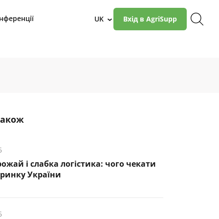
нференції
UK
Вхід в AgriSupp
›
також
6
ожай і слабка логістика: чого чекати
 ринку України
6