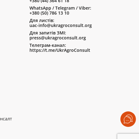
+380 (44) 364 61 18
WhatsApp / Telegram / Viber:
+380 (50) 786 13 10
Для листів:
uac-info@ukragroconsult.org
Для запитів ЗМІ:
press@ukragroconsult.org
Телеграм-канал:
https://t.me/UkrAgroConsult
нсалт