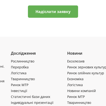
Надіслати заявку
Дослідження
Новини
Рослинництво
Ексклюзив
ні.
Переробка
Ринок зернових культу
Логістика
Ринок олійних культур
Тваринництво
Економіка
ння
Ринок МТР
Логістика
Інвестиції
Новини компаній
Статистичні бази даних
Ринок МТР
Індивідуальні презентації
Тваринництво