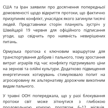
США та Іран заявили про досягнення попередньої
домовленості щодо відкриття протоки, що фактично
призупиняє конфлікт, унаслідок якого загинули тисячі
людей. Представники сторін планують зустріч у
Швейцарії 19 червня для офіційного підписання
угоди, що свідчить про наявність невирішених
питань.
Ормузька протока є ключовим маршрутом для
транспортування добрив і пального, тому зростання
витрат аграріїв під час конфлікту підтримувало ціни
на зернові та олійні культури. Додатково підвищення
енергетичних котирувань стимулювало попит на
агросировину як альтернативу дорожчим викопним
видам пального.
У травні ООН попереджала, що у разі блокування
протоки світ може зіткнутися з глибокою
продовольчою кризою протягом 6–12 місяців.