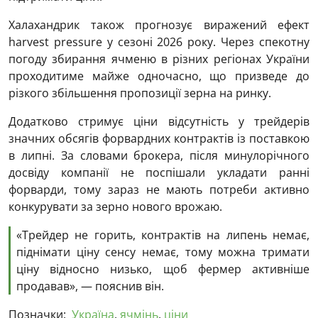
Халахандрик також прогнозує виражений ефект
harvest pressure у сезоні 2026 року. Через спекотну
погоду збирання ячменю в різних регіонах України
проходитиме майже одночасно, що призведе до
різкого збільшення пропозиції зерна на ринку.
Додатково стримує ціни відсутність у трейдерів
значних обсягів форвардних контрактів із поставкою
в липні. За словами брокера, після минулорічного
досвіду компанії не поспішали укладати ранні
форварди, тому зараз не мають потреби активно
конкурувати за зерно нового врожаю.
«Трейдер не горить, контрактів на липень немає,
піднімати ціну сенсу немає, тому можна тримати
ціну відносно низько, щоб фермер активніше
продавав», — пояснив він.
Позначки:
Україна
,
ячмінь
,
ціни