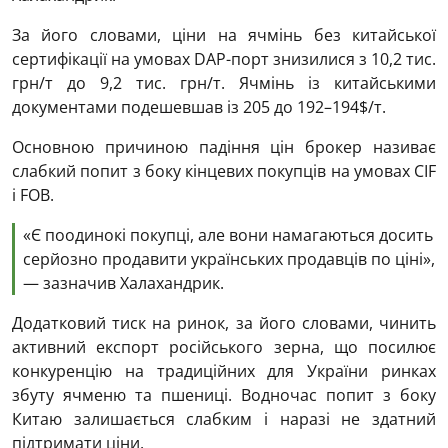
За його словами, ціни на ячмінь без китайської
сертифікації на умовах DAP-порт знизилися з 10,2 тис.
грн/т до 9,2 тис. грн/т. Ячмінь із китайськими
документами подешевшав із 205 до 192–194$/т.
Основною причиною падіння цін брокер називає
слабкий попит з боку кінцевих покупців на умовах CIF
і FOB.
«Є поодинокі покупці, але вони намагаються досить
серйозно продавити українських продавців по ціні»,
— зазначив Халахандрик.
Додатковий тиск на ринок, за його словами, чинить
активний експорт російського зерна, що посилює
конкуренцію на традиційних для України ринках
збуту ячменю та пшениці. Водночас попит з боку
Китаю залишається слабким і наразі не здатний
підтримати ціни.