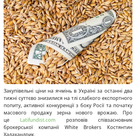
Закупівельні ціни на ячмінь в Україні за останні два
тижні суттєво знизилися на тлі слабкого експортного
попиту, активної конкуренції з боку Росії та початку
масового продажу зерна нового врожаю. Про
це
Latifundist.com
розповів співзасновник
брокерської компанії White Brokers Костянтин
Халахандрик.