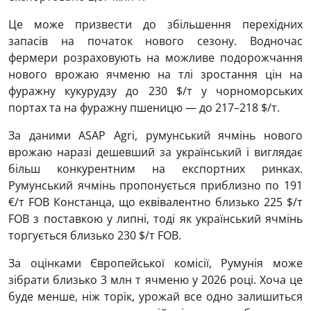
Це може призвести до збільшення перехідних
запасів на початок нового сезону. Водночас
фермери розраховують на можливе подорожчання
нового врожаю ячменю на тлі зростання цін на
фуражну кукурудзу до 230 $/т у чорноморських
портах та на фуражну пшеницю — до 217–218 $/т.
За даними ASAP Agri, румунський ячмінь нового
врожаю наразі дешевший за український і виглядає
більш конкурентним на експортних ринках.
Румунський ячмінь пропонується приблизно по 191
€/т FOB Констанца, що еквівалентно близько 225 $/т
FOB з поставкою у липні, тоді як український ячмінь
торгується близько 230 $/т FOB.
За оцінками Європейської комісії, Румунія може
зібрати близько 3 млн т ячменю у 2026 році. Хоча це
буде менше, ніж торік, урожай все одно залишиться