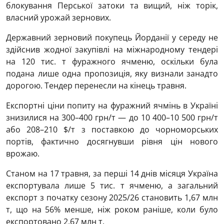
блокування Перської затоки та вищий, ніж торік,
власний урожай зернових.
Державний зерновий покупець Йорданії у середу не
здійснив жодної закупівлі на міжнародному тендері
на 120 тис. т фуражного ячменю, оскільки була
подана лише одна пропозиція, яку визнали занадто
дорогою. Тендер перенесли на кінець травня.
Експортні ціни попиту на фуражний ячмінь в Україні
знизилися на 300–400 грн/т — до
10 400–10 500
грн/т
або 208–210 $/т з поставкою до чорноморських
портів, фактично досягнувши рівня цін нового
врожаю.
Станом на 17 травня, за перші 14 днів місяця Україна
експортувала лише 5 тис. т ячменю, а загальний
експорт з початку сезону 2025/26 становить 1,67 млн
т, що на 56% менше, ніж роком раніше, коли було
експортовано 2,67 млн т.