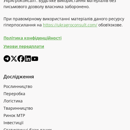
УкрАгроКонсалт. Будь-яке використання матеріалів без
письмового дозволу власника заборонено.
При правомірному використанні матеріалів даного ресурсу
гіперпосилання на
https://ukragroconsult.com/
обов’язкове.
Політика конфіденційності
Умови передплати
Дослідження
Рослинництво
Переробка
Логістика
Тваринництво
Ринок МТР
Інвестиції
Статистичні бази даних