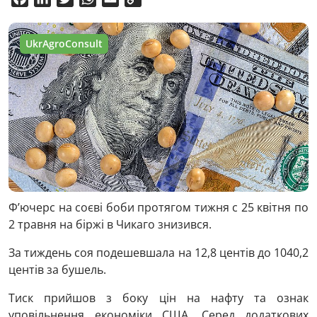
Link
UkrAgroConsult
Ф’ючерс на соєві боби протягом тижня с 25 квітня по
2 травня на біржі в Чикаго знизився.
За тиждень соя подешевшала на 12,8 центів до 1040,2
центів за бушель.
Тиск прийшов з боку цін на нафту та ознак
уповільнення економіки США. Серед додаткових