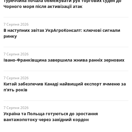
Туреччина почала обмежувати рух торгових суден до
Чорного моря після активізації атак
7 Серпня 2026
В наступних звітах УкрАгроКонсалт: ключові cигнали
ринку
7 Серпня 2026
Івано-Франківщина завершила жнива ранніх зернових
7 Серпня 2026
Китай забезпечив Канаді найвищий експорт ячменю за
п’ять років
7 Серпня 2026
Україна та Польща готуються до зростання
вантажопотоку через західний кордон