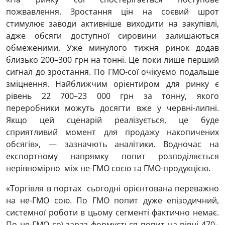
пожвавлення. Зростання цін на соєвий шрот
стимулює заводи активніше виходити на закупівлі,
адже обсяги доступної сировини залишаються
обмеженими. Уже минулого тижня ринок додав
близько 200–300 грн на тонні. Це поки лише перший
сигнал до зростання. По ГМО-сої очікуємо подальше
зміцнення. Найближчим орієнтиром для ринку є
рівень 22 700–23 000 грн за тонну, якого
переробники можуть досягти вже у червні-липні.
Якщо цей сценарій реалізується, це буде
сприятливий момент для продажу накопичених
обсягів», — зазначють аналітики. Водночас на
експортному напрямку попит розподіляється
нерівномірно між не-ГМО соєю та ГМО-продукцією.
«Торгівля в портах сьогодні орієнтована переважно
на не-ГМО сою. По ГМО попит дуже епізодичний,
системної роботи в цьому сегменті фактично немає.
По не-ГМО сої зараз формується попит на рівні 470–