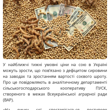
У найближчі тижні умовні ціни на сою в Україні
можуть зрости, що пов’язано з дефіцитом сировини
на заводах та зростанням вартості соєвого шроту.
Про це повідомляють в аналітичному департаменті
сільськогосподарського кооперативу ПУСК,
створеного в межах Всеукраїнської аграрної ради
(ВАР).
«На ринку сої спостерігається поступове