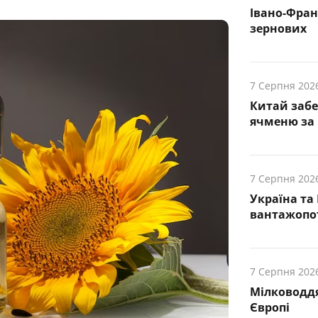
Івано-Фра
зернових
7 Серпня 202
Китай заб
ячменю за 
7 Серпня 202
Україна та
вантажопот
7 Серпня 202
Мілководдя
Європі