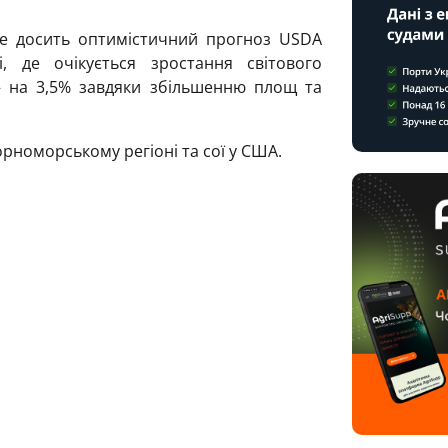
не досить оптимістичний прогноз USDA
де очікується зростання світового
– на 3,5% завдяки збільшенню площ та
орноморському регіоні та сої у США.