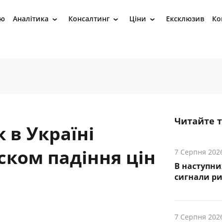
ію
Аналітика
Консалтинг
Ціни
Ексклюзив
Ко
›
›
›
Читайте 
 в Україні
ском падіння цін
7 Серпня 202
В наступни
cигнали р
7 Серпня 202