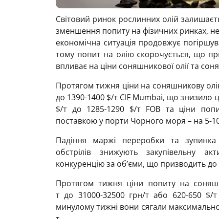
Світовий ринок рослинних олій залишаєть
зменшення попиту на фізичних ринках, нез
економічна ситуація продовжує погіршува
тому попит на олію скорочується, що пр
впливає на ціни соняшникової олії та соня
Протягом тижня ціни на соняшникову олію
до 1390-1400 $/т CIF Mumbai, що знизило 
$/т до 1285-1290 $/т FOB та ціни поп
поставкою у порти Чорного моря – на 5-10 
Падіння маржі переробки та зупинка 
обстрілів знижують закупівельну ак
конкуренцію за об’єми, що призводить до 
Протягом тижня ціни попиту на соняшн
т до 31000-32500 грн/т або 620-650 $/т
минулому тижні вони сягали максимальног
т.