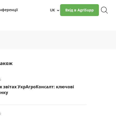
нференції
UK
Вхід в AgriSupp
›
також
6
х звітах УкрАгроКонсалт: ключові
инку
6