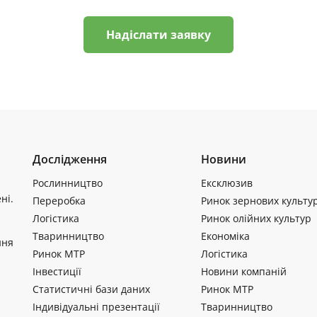
Надіслати заявку
Дослідження
Новини
Рослинництво
Ексклюзив
ні.
Переробка
Ринок зернових культу
Логістика
Ринок олійних культур
Тваринництво
Економіка
ння
Ринок МТР
Логістика
Інвестиції
Новини компаній
Статистичні бази даних
Ринок МТР
Індивідуальні презентації
Тваринництво