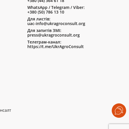
+380 (44) 364 61 18
WhatsApp / Telegram / Viber:
+380 (50) 786 13 10
Для листів:
uac-info@ukragroconsult.org
Для запитів ЗМІ:
press@ukragroconsult.org
Телеграм-канал:
https://t.me/UkrAgroConsult
нсалт