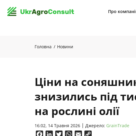
Про компан
Головна
Новини
Ціни на соняшник
знизились під ти
на рослині олії
16:02, 14 Травня 2026
Джерело:
GrainTrade
Facebook
LinkedIn
Twitter
WhatsApp
Email
Copy