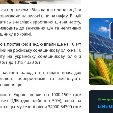
ся під тиском збільшення пропозиції та
важаючи на високі ціни на нафту. В Індії
тись внаслідок зростання цін на нафту,
изводить до зниження цін та негативно
шнику в Україні.
 з поставкою в Індію впали ще на 10 $/т
ціни на російську соняшникову олію на 10
иту на українську соняшникову олію з
$/т до 1315-1320 $/т.
частини заводів на півдні внаслідок
тивність переробників та зменшують
падіння цін.
ик в Україні впали на 1000-1500 грн/
 без ПДВ (для олійності 50%), хоча на
о в цьому сезоні рівня 34000-34300 грн/