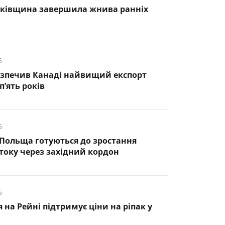
нківщина завершила жнива ранніх
6
езпечив Канаді найвищий експорт
п’ять років
6
 Польща готуються до зростання
оку через західний кордон
6
 на Рейні підтримує ціни на ріпак у