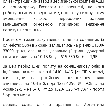
олієекстракційний завод американської компанії АДМ
у Чорноморську. Експерти не впевнені, що його
роботу встигнуть відновити до початку сезону, тому
зменшення кількості переробних заводів
залишається основною причиною зниження
попиту на соняшник.
Протягом тижня закупівельні ціни на соняшник (з
олійністю 50%) в Україні залишались на рівнях
31300-
33000
грн/т, але на тлі девальвації гривні доларові
ціни знизились на 10-15 $/т до 615-650 $/т без ПДВ.
За цей період ціни попиту на соняшникову олію в
Індії залишалися на рівні 1410 -1415 $/т CIF Mumbai,
хоча ціни на російську соняшникову олію
знизились на 10-15 $/т до 1285-1290 $/т FOB, а на
українську – на 5-10 $/т до 1320-1325 $/т DAP – порти
Чорного моря.
Дешева соєва олія з Бразилії та Аргентини