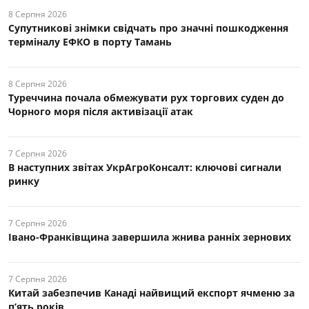
8 Серпня 2026
Супутникові знімки свідчать про значні пошкодження
терміналу ЕФКО в порту Тамань
8 Серпня 2026
Туреччина почала обмежувати рух торгових суден до
Чорного моря після активізації атак
7 Серпня 2026
В наступних звітах УкрАгроКонсалт: ключові cигнали
ринку
7 Серпня 2026
Івано-Франківщина завершила жнива ранніх зернових
7 Серпня 2026
Китай забезпечив Канаді найвищий експорт ячменю за
п’ять років