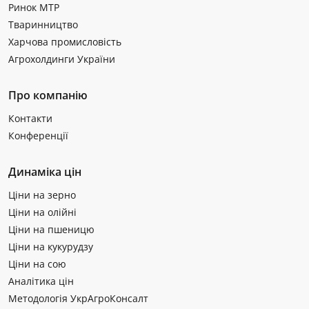
Ринок МТР
Тваринництво
Харчова промисловість
Агрохолдинги України
Про компанію
Контакти
Конференції
Динаміка цін
Ціни на зерно
Ціни на олійні
Ціни на пшеницю
Ціни на кукурудзу
Ціни на сою
Аналітика цін
Методологія УкрАгроКонсалт