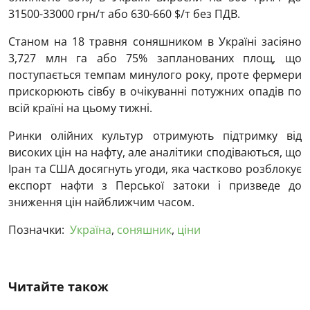
31500-33000 грн/т або 630-660 $/т без ПДВ.
Станом на 18 травня соняшником в Україні засіяно
3,727 млн га або 75% запланованих площ, що
поступається темпам минулого року, проте фермери
прискорюють сівбу в очікуванні потужних опадів по
всій країні на цьому тижні.
Ринки олійних культур отримують підтримку від
високих цін на нафту, але аналітики сподіваються, що
Іран та США досягнуть угоди, яка частково розблокує
експорт нафти з Перської затоки і призведе до
зниження цін найближчим часом.
Позначки:
Україна
,
соняшник
,
ціни
Читайте також