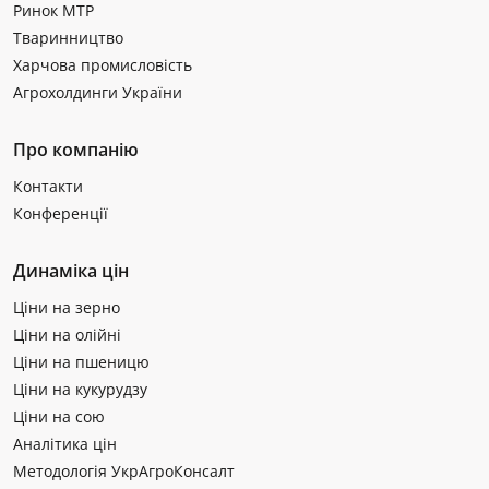
Ринок МТР
Тваринництво
Харчова промисловість
Агрохолдинги України
Про компанію
Контакти
Конференції
Динаміка цін
Ціни на зерно
Ціни на олійні
Ціни на пшеницю
Ціни на кукурудзу
Ціни на сою
Аналітика цін
Методологія УкрАгроКонсалт