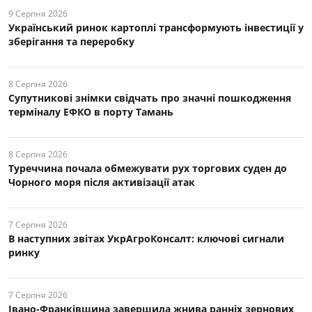
9 Серпня 2026
Український ринок картоплі трансформують інвестиції у
зберігання та переробку
8 Серпня 2026
Супутникові знімки свідчать про значні пошкодження
терміналу ЕФКО в порту Тамань
8 Серпня 2026
Туреччина почала обмежувати рух торгових суден до
Чорного моря після активізації атак
7 Серпня 2026
В наступних звітах УкрАгроКонсалт: ключові cигнали
ринку
7 Серпня 2026
Івано-Франківщина завершила жнива ранніх зернових