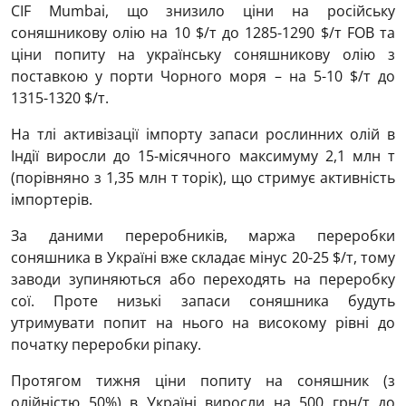
CIF Mumbai, що знизило ціни на російську
соняшникову олію на 10 $/т до 1285-1290 $/т FOB та
ціни попиту на українську соняшникову олію з
поставкою у порти Чорного моря – на 5-10 $/т до
1315-1320 $/т.
На тлі активізації імпорту запаси рослинних олій в
Індії виросли до 15-місячного максимуму 2,1 млн т
(порівняно з 1,35 млн т торік), що стримує активність
імпортерів.
За даними переробників, маржа переробки
соняшника в Україні вже складає мінус 20-25 $/т, тому
заводи зупиняються або переходять на переробку
сої. Проте низькі запаси соняшника будуть
утримувати попит на нього на високому рівні до
початку переробки ріпаку.
Протягом тижня ціни попиту на соняшник (з
олійністю 50%) в Україні виросли на 500 грн/т до