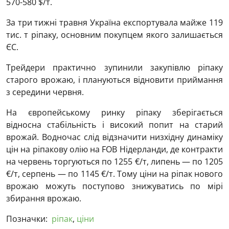
570-580 $/т.
За три тижні травня Україна експортувала майже 119
тис. т ріпаку, основним покупцем якого залишається
ЄС.
Трейдери практично зупинили закупівлю ріпаку
старого врожаю, і плануються відновити приймання
з середини червня.
На європейському ринку ріпаку зберігається
відносна стабільність і високий попит на старий
врожай. Водночас слід відзначити низхідну динаміку
цін на ріпакову олію на FOB Нідерланди, де контракти
на червень торгуються по 1255 €/т, липень — по 1205
€/т, серпень — по 1145 €/т. Тому ціни на ріпак нового
врожаю можуть поступово знижуватись по мірі
збирання врожаю.
Позначки:
ріпак
,
ціни