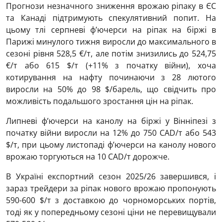
Прогнози незначного зниження врожаю ріпаку в ЄС
та Канаді підтримують спекулятивний попит. На
цьому тлі серпневі ф’ючерси на ріпак на біржі в
Парижі минулого тижня виросли до максимального в
сезоні рівня 528,5 €/т, але потім знизились до 524,75
€/т або 615 $/т (+11% з початку війни), хоча
котирування на нафту починаючи з 28 лютого
виросли на 50% до 98 $/барель, що свідчить про
можливість подальшого зростання цін на ріпак.
Липневі ф’ючерси на канолу на біржі у Вінніпезі з
початку війни виросли на 12% до 750 CAD/т або 543
$/т, при цьому листопаді ф’ючерси на канолу нового
врожаю торгуються на 10 CAD/т дорожче.
В Україні експортний сезон 2025/26 завершився, і
зараз трейдери за ріпак нового врожаю пропонують
590-600 $/т з доставкою до чорноморських портів,
тоді як у попередньому сезоні ціни не перевищували