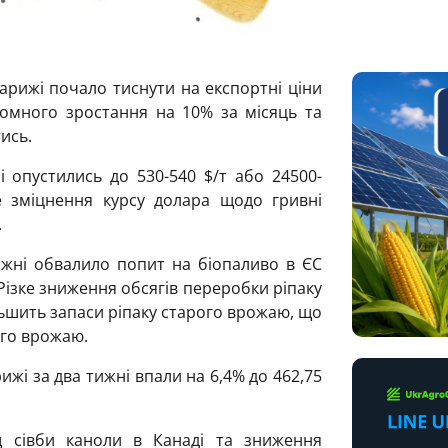
арижі почало тиснути на експортні ціни
оломного зростання на 10% за місяць та
ись.
ні опустились до 530-540 $/т або
24500-
е зміцнення курсу долара щодо гривні
.
ижні обвалило попит на біопаливо в ЄС
 Різке зниження обсягів переробки ріпаку
ільшить запаси ріпаку старого врожаю, що
ого врожаю.
ижі за два тижні впали на 6,4% до 462,75
 сівби каноли в Канаді та зниження