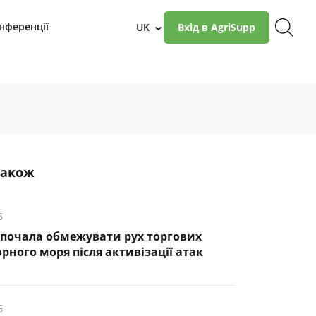
нференції
UK
Вхід в AgriSupp
›
також
6
почала обмежувати рух торгових
рного моря після активізації атак
6