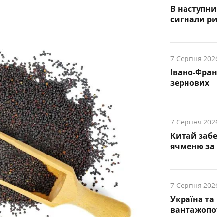
В наступни
cигнали р
7 Серпня 202
Івано-Фра
зернових
7 Серпня 202
Китай заб
ячменю за 
7 Серпня 202
Україна та
вантажопот