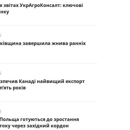
х звітах УкрАгроКонсалт: ключові
инку
6
нківщина завершила жнива ранніх
6
езпечив Канаді найвищий експорт
п’ять років
6
 Польща готуються до зростання
оку через західний кордон