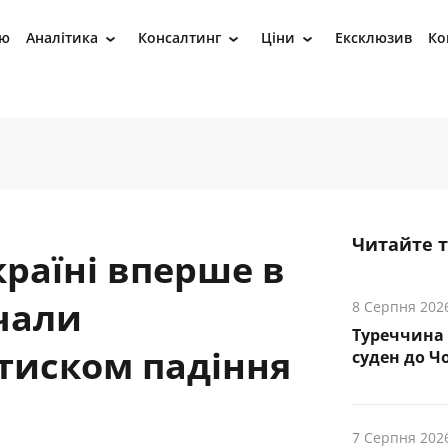
ію
Аналітика
Консалтинг
Ціни
Ексклюзив
Ко
›
›
›
Читайте 
країні вперше в
чали
8 Серпня 202
Туреччина 
тиском падіння
суден до Чо
7 Серпня 202