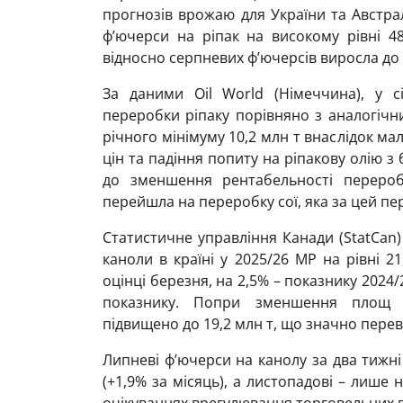
прогнозів врожаю для України та Австра
ф’ючерси на ріпак на високому рівні 481
відносно серпневих ф’ючерсів виросла до 
За даними Oil World (Німеччина), у с
переробки ріпаку порівняно з аналогічн
річного мінімуму 10,2 млн т внаслідок мал
цін та падіння попиту на ріпакову олію з
до зменшення рентабельності переробк
перейшла на переробку сої, яка за цей пе
Статистичне управління Канади (StatCan)
каноли в країні у 2025/26 МР на рівні 2
оцінці березня, на 2,5% – показнику 2024
показнику. Попри зменшення площ с
підвищено до 19,2 млн т, що значно перев
Липневі ф’ючерси на канолу за два тижні
(+1,9% за місяць), а листопадові – лише 
очікуваннях врегулювання торговельних в