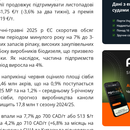
лії продовжує підтримувати листопадові
,75 €/т (-3,6% за два тижні), а премія
19 €/т.
ічні-травні 2025 р ЄС скоротив обсяг
им періодом минулого року на 7% до 3-
их запасів ріпаку, високих закупівельних
 боку виробників біодизеля, що призвело
и. Як наслідок, частина підприємств
ріод виросла на 4%.
 наприкінці червня оцінило площі сівби
1,46 млн акрів, що на 0,9% поступається
/25 МР та на 1,2% – середньому 5-річному
івби, прогноз виробництва каноли
ищить 17,8 млн т сезону 2024/25.
 впали на 7,7% до 700 CAD/т або 513 $/т
на 4,2% до 710 CAD/т (+6,8% за місяць на
ідносин з США та Китаєм та відновлення