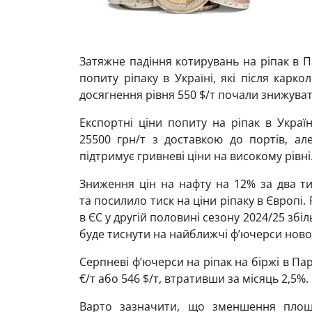
Затяжне падіння котирувань на ріпак в П
попиту ріпаку в Україні, які після карк
досягнення рівня 550 $/т почали знижуват
Експортні ціни попиту на ріпак в Украї
25500
грн/т з доставкою до портів, ал
підтримує гривневі ціни на високому рівні
Зниження цін на нафту на 12% за два т
та посилило тиск на ціни ріпаку в Європі.
в ЄС у другій половині сезону 2024/25 зб
буде тиснути на найближчі ф’ючерси нов
Серпневі ф’ючерси на ріпак на біржі в Пар
€/т або 546 $/т, втративши за місяць 2,5%.
Варто зазначити, що зменшення площ