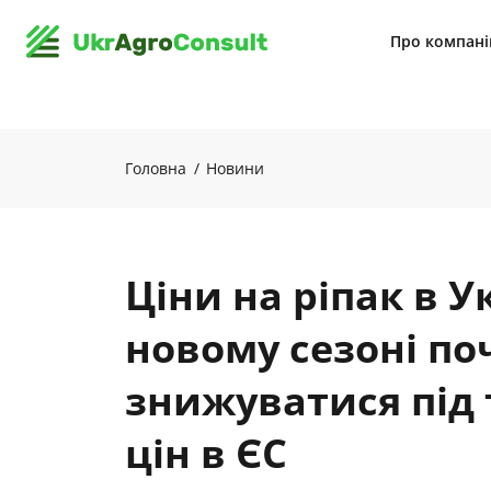
Про компан
Головна
Новини
Ціни на ріпак в У
новому сезоні по
знижуватися під 
цін в ЄС