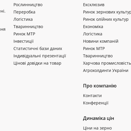
Рослинництво
Ексклюзив
ні.
Переробка
Ринок зернових культу
Логістика
Ринок олійних культур
Тваринництво
Економіка
ння
Ринок МТР
Логістика
Інвестиції
Новини компаній
Статистичні бази даних
Ринок МТР
Індивідуальні презентації
Тваринництво
Цінові довідки на товар
Харчова промисловість
Агрохолдинги України
Про компанію
Контакти
Конференції
Динаміка цін
Ціни на зерно